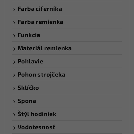
Farba ciferníka
Farba remienka
Funkcia
Materiál remienka
Pohlavie
Pohon strojčeka
Sklíčko
Spona
Štýl hodiniek
Vodotesnosť