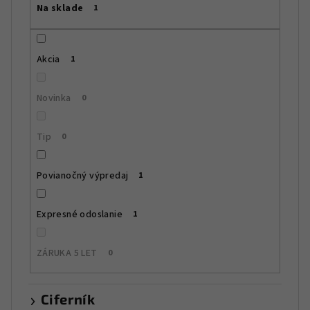
Na sklade
1
o
d
u
Akcia
1
k
t
Novinka
0
o
v
Tip
0
Povianočný výpredaj
1
Expresné odoslanie
1
ZÁRUKA 5 LET
0
Ciferník