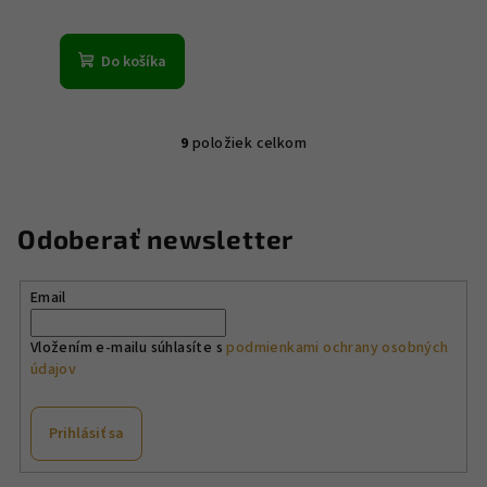
Do košíka
9
položiek celkom
O
v
l
á
Odoberať newsletter
d
a
Email
c
i
Vložením e-mailu súhlasíte s
podmienkami ochrany osobných
e
údajov
p
r
v
Prihlásiť sa
k
y
Z