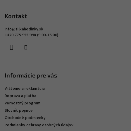
v
á
ý
p
Kontakt
p
ä
i
info
@
zilkahodinky.sk
s
t
+420 775 955 998 (9:00-15:00)
u
i
e
Informácie pre vás
Vrátenie a reklamácia
Doprava a platba
Vernostný program
Slovník pojmov
Obchodné podmienky
Podmienky ochrany osobných údajov