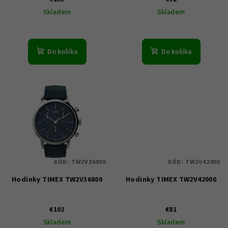
u
Skladem
Skladem
k
t
o
Do košíka
Do košíka
v
KÓD:
TW2V36800
KÓD:
TW2V42000
Hodinky TIMEX TW2V36800
Hodinky TIMEX TW2V42000
€102
€81
Skladem
Skladem