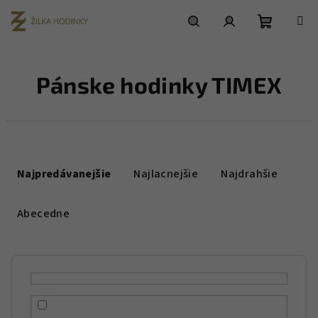
Prejsť
na
obsah
Nákupn
Hľadať
Prihlásenie
Pánske hodinky TIMEX
košík
R
a
Najpredávanejšie
Najlacnejšie
Najdrahšie
d
e
Abecedne
n
i
e
p
r