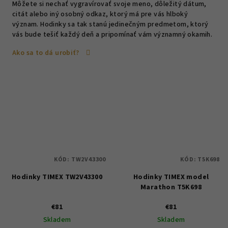
Môžete si nechať vygravírovať svoje meno, dôležitý dátum,
citát alebo iný osobný odkaz, ktorý má pre vás hlboký
význam. Hodinky sa tak stanú jedinečným predmetom, ktorý
vás bude tešiť každý deň a pripomínať vám významný okamih.
Ako sa to dá urobiť?
KÓD:
TW2V43300
KÓD:
T5K698
Hodinky TIMEX TW2V43300
Hodinky TIMEX model
Marathon T5K698
€81
€81
Skladem
Skladem