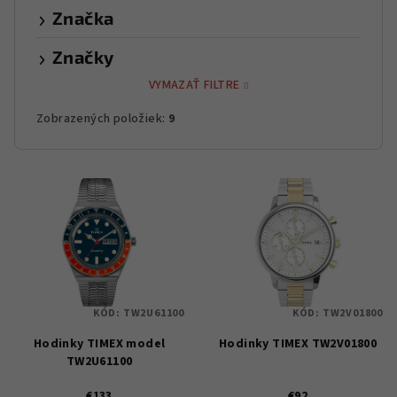
Značka
Značky
VYMAZAŤ FILTRE
Zobrazených položiek:
9
V
ý
p
i
s
p
KÓD:
TW2U61100
KÓD:
TW2V01800
r
Hodinky TIMEX model
Hodinky TIMEX TW2V01800
o
TW2U61100
d
€133
€92