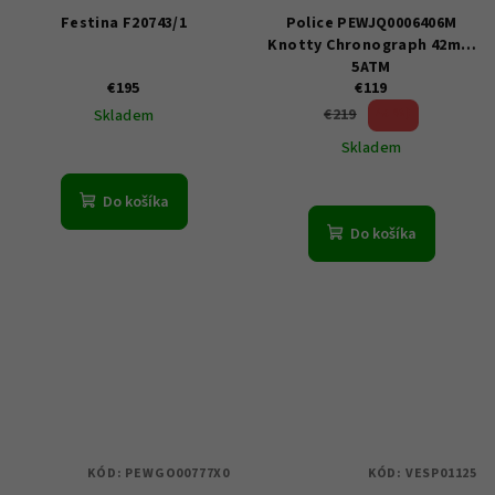
Festina F20743/1
Police PEWJQ0006406M
Knotty Chronograph 42mm
5ATM
€195
€119
45 %)
€219
Skladem
(–
Skladem
Do košíka
Do košíka
KÓD:
PEWGO00777X0
KÓD:
VESP01125