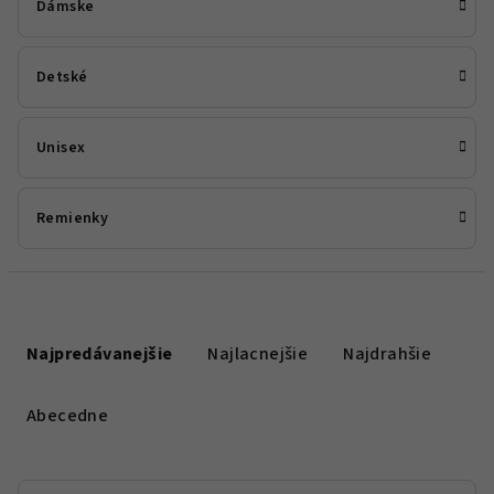
Dámske
Detské
Unisex
Remienky
R
a
Najpredávanejšie
Najlacnejšie
Najdrahšie
d
e
Abecedne
n
i