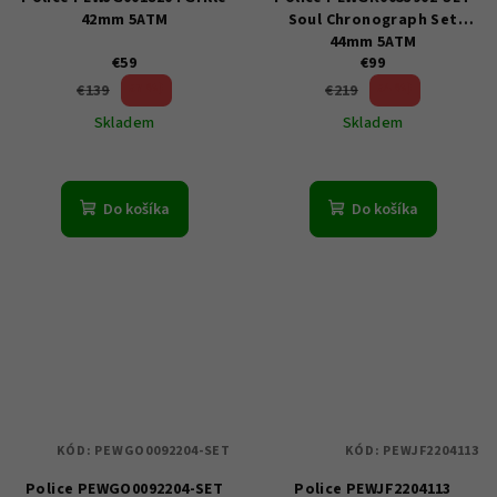
42mm 5ATM
Soul Chronograph Set
44mm 5ATM
€59
€99
57 %)
54 %)
€139
€219
(–
(–
Skladem
Skladem
Do košíka
Do košíka
KÓD:
PEWGO0092204-SET
KÓD:
PEWJF2204113
Police PEWGO0092204-SET
Police PEWJF2204113