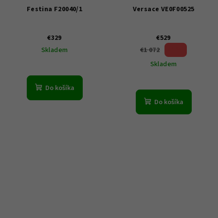
Festina F20040/1
Versace VE0F00525
€329
€529
50 %)
€1 072
Skladem
(–
Skladem
Do košíka
Do košíka