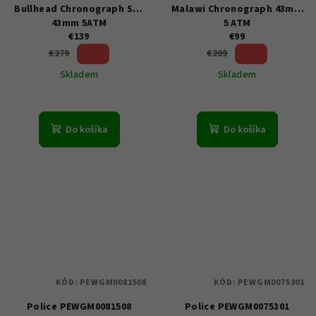
Bullhead Chronograph Set
Malawi Chronograph 43mm
43mm 5ATM
5 ATM
€139
€99
50 %)
52 %)
€279
€209
(–
(–
Skladem
Skladem
Do košíka
Do košíka
KÓD:
PEWGM0081508
KÓD:
PEWGM0075301
Police PEWGM0081508
Police PEWGM0075301