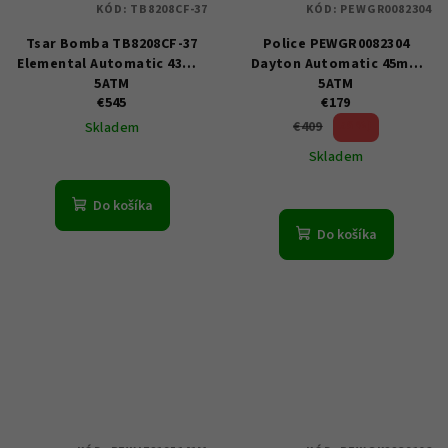
KÓD:
TB8208CF-37
KÓD:
PEWGR0082304
Tsar Bomba TB8208CF-37
Police PEWGR0082304
Elemental Automatic 43mm
Dayton Automatic 45mm
5ATM
5ATM
€545
€179
56 %)
€409
Skladem
(–
Skladem
Do košíka
Do košíka