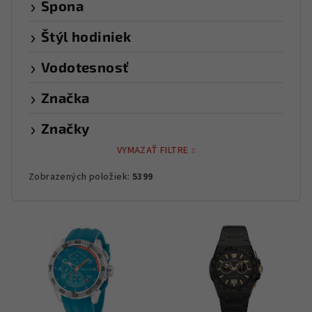
Spona
Štýl hodiniek
Vodotesnosť
Značka
Značky
VYMAZAŤ FILTRE
Zobrazených položiek:
5399
V
ý
p
i
s