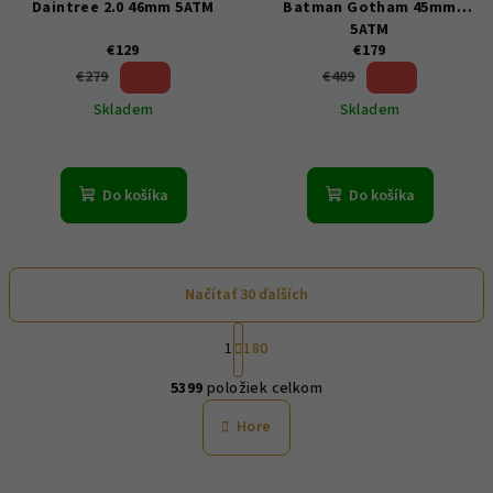
Daintree 2.0 46mm 5ATM
Batman Gotham 45mm
5ATM
€129
€179
53 %)
56 %)
€279
€409
(–
(–
Skladem
Skladem
Do košíka
Do košíka
Načítať 30 ďalších
S
1
180
t
O
r
5399
položiek celkom
á
v
n
l
Hore
k
á
o
d
v