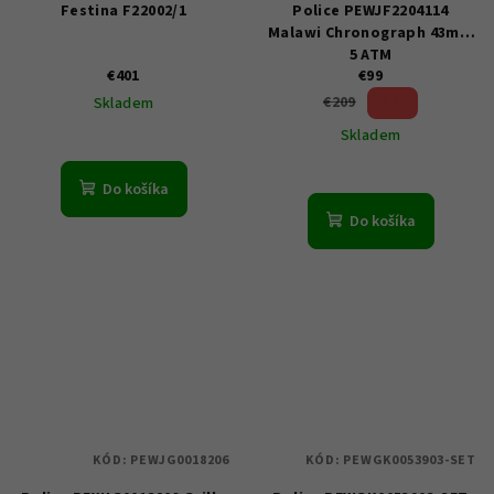
Festina F22002/1
Police PEWJF2204114
Malawi Chronograph 43mm
5 ATM
€401
€99
52 %)
€209
Skladem
(–
Skladem
Do košíka
Do košíka
KÓD:
PEWJG0018206
KÓD:
PEWGK0053903-SET