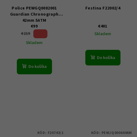
Police PEWGQ0082001
Festina F22002/4
Guardian Chronograph
42mm 5ATM
€99
€401
54 %)
€219
Skladem
(–
Skladem
Do košíka
Do košíka
KÓD:
F20743/1
KÓD:
PEWJQ0006406M