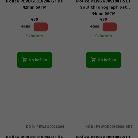
Police PEWJG0018206 Grille
Police PEWGK0053903-SET
42mm 5ATM
Soul Chronograph Set
44mm 5ATM
€69
€99
56 %)
52 %)
€159
€209
(–
(–
Skladem
Skladem
Do košíka
Do košíka
KÓD:
PEWJG0018204
KÓD:
PEWGK0053902-SET
Police PEWJG0018204 Grille
Police PEWGK0053902-SET