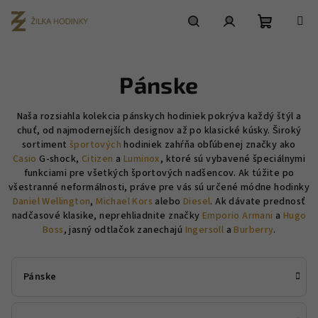
Prejsť
na
obsah
Nákupn
Hľadať
Prihlásenie
Pánske
košík
Naša rozsiahla kolekcia pánskych hodiniek pokrýva každý štýl a
chuť, od najmodernejších designov až po klasické kúsky. Široký
sortiment
športových
hodiniek zahŕňa obľúbenej značky ako
Casio
G-shock,
Citizen
a
Luminox
, ktoré sú vybavené špeciálnymi
funkciami pre všetkých športových nadšencov. Ak túžite po
všestranné neformálnosti, práve pre vás sú určené módne hodinky
Daniel Wellington
,
Michael Kors
alebo
Diesel
. Ak dávate prednosť
nadčasové klasike, neprehliadnite značky
Emporio Armani
a
Hugo
Boss
, jasný odtlačok zanechajú
Ingersoll
a
Burberry
.
Pánske