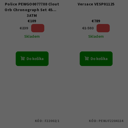
Police PEWGO00777X0 Clout
Versace VESP01125
Orb Chronograph Set 45mm
3ATM
€109
€789
54 %)
50 %)
€239
€1 593
(–
(–
Skladem
Skladem
Do košíka
Do košíka
KÓD:
F22002/1
KÓD:
PEWJF2204114