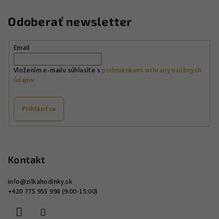
a
a
n
c
Odoberať newsletter
i
i
e
e
p
Email
r
v
Vložením e-mailu súhlasíte s
podmienkami ochrany osobných
údajov
k
y
v
Prihlásiť sa
ý
p
Z
i
á
s
p
Kontakt
u
ä
info
@
zilkahodinky.sk
t
+420 775 955 998 (9:00-15:00)
i
e