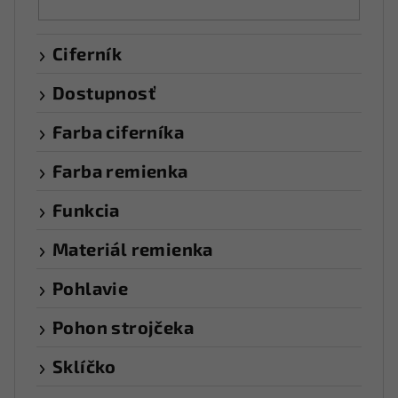
Ciferník
Dostupnosť
Farba ciferníka
Farba remienka
Funkcia
Materiál remienka
Pohlavie
Pohon strojčeka
Sklíčko