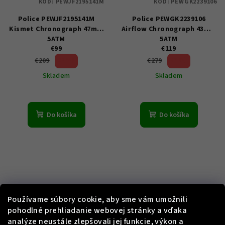
KÓD:
PEWJF2195141M
KÓD:
PEWGK2239106
Police PEWJF2195141M
Police PEWGK2239106
Kismet Chronograph 47mm
Airflow Chronograph 43mm
5ATM
5ATM
€99
€119
52 %)
57 %)
€209
€279
(–
(–
Skladem
Skladem
Do košíka
Do košíka
Používame súbory cookie, aby sme vám umožnili
pohodlné prehliadanie webovej stránky a vďaka
analýze neustále zlepšovali jej funkcie, výkon a
KÓD:
PEWJK2014301M-SET
KÓD:
PEWJK0006303-SET