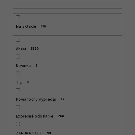
e
p
r
Na sklade
247
o
d
u
Akcia
3190
k
t
Novinka
1
o
v
Tip
0
Povianočný výpredaj
72
Expresné odoslanie
244
ZÁRUKA 5 LET
99