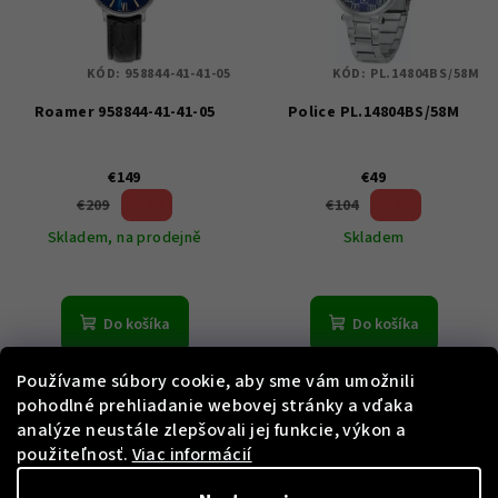
KÓD:
958844-41-41-05
KÓD:
PL.14804BS/58M
Roamer 958844-41-41-05
Police PL.14804BS/58M
€149
€49
28 %)
52 %)
€209
€104
(–
(–
Skladem, na prodejně
Skladem
Do košíka
Do košíka
Používame súbory cookie, aby sme vám umožnili
pohodlné prehliadanie webovej stránky a vďaka
analýze neustále zlepšovali jej funkcie, výkon a
použiteľnosť.
Viac informácií