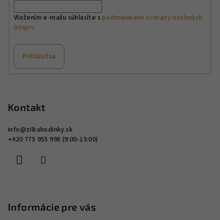
Vložením e-mailu súhlasíte s
podmienkami ochrany osobných
údajov
Prihlásiť sa
Z
á
p
Kontakt
ä
info
@
zilkahodinky.sk
t
+420 775 955 998 (9:00-15:00)
i
e
Informácie pre vás