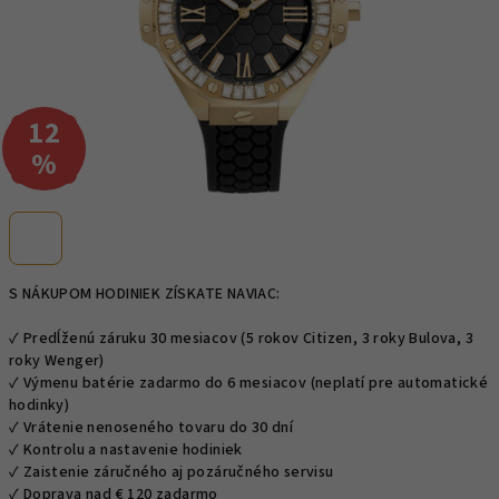
12
–
%
S NÁKUPOM HODINIEK ZÍSKATE NAVIAC:
✓ Predĺženú záruku 30 mesiacov (5 rokov Citizen, 3 roky Bulova, 3
roky Wenger)
✓ Výmenu batérie zadarmo do 6 mesiacov (neplatí pre automatické
hodinky)
✓ Vrátenie nenoseného tovaru do 30 dní
✓ Kontrolu a nastavenie hodiniek
✓ Zaistenie záručného aj pozáručného servisu
✓ Doprava nad € 120 zadarmo