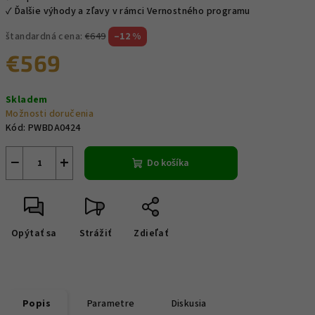
✓ Ďalšie výhody a zľavy v rámci Vernostného programu
štandardná cena:
€649
–12 %
€569
Jednotková
Skladem
cena:
Možnosti doručenia
Kód:
PWBDA0424
−
+
Do košíka
Opýtať sa
Strážiť
Zdieľať
Popis
Parametre
Diskusia