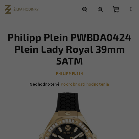
Prejsť
na
obsah
Nákupn
Hľadať
Prihlásenie
Philipp Plein PWBDA0424
košík
Plein Lady Royal 39mm
5ATM
PHILIPP PLEIN
Priemerné
Neohodnotené
Podrobnosti hodnotenia
hodnotenie
produktu
je
0,0
z
5
hviezdičiek.