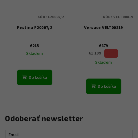
KÓD:
F20097/2
KÓD:
VELT00819
Festina F20097/2
Versace VELT00819
€215
€679
38 %)
€1 109
Skladem
(–
Skladem
Do košíka
Do košíka
Odoberať newsletter
Email