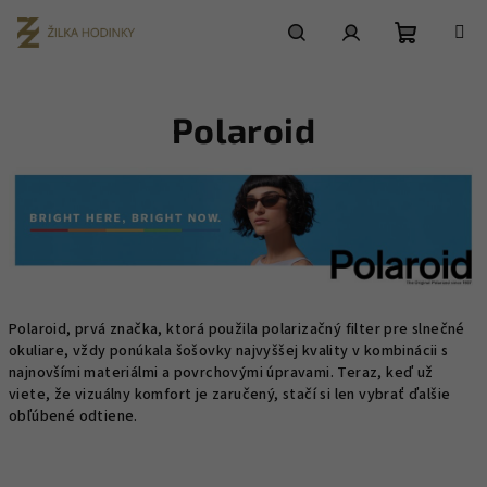
Prejsť
na
obsah
Nákupn
Hľadať
Prihlásenie
Polaroid
košík
Polaroid, prvá značka, ktorá použila polarizačný filter pre slnečné
okuliare, vždy ponúkala šošovky najvyššej kvality v kombinácii s
najnovšími materiálmi a povrchovými úpravami. Teraz, keď už
viete, že vizuálny komfort je zaručený, stačí si len vybrať ďalšie
obľúbené odtiene.
R