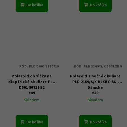
Do košíka
Do košíka
KÓD:
PLD D601 5280719
KÓD:
PLD 2169/S/X 56BLXBG
Polaroid obrúčky na
Polaroid slnečné okuliare
dioptrické okuliare PLD
PLD 2169/S/X BLXBG 56 -
D601 80719 52
Dámské
€49
€49
Skladem
Skladem
Do košíka
Do košíka