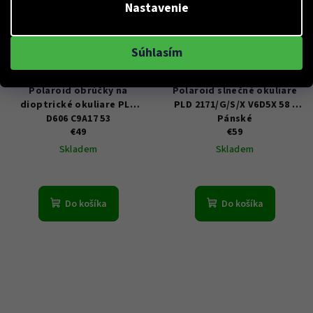
Nastavenie
Súhlasím
KÓD:
PLD D606 53C9A17
KÓD:
PLD 2171/G/S/X 58V6D5X
Polaroid obrúčky na
Polaroid slnečné okuliare
dioptrické okuliare PLD
PLD 2171/G/S/X V6D5X 58 -
D606 C9A17 53
Pánské
€49
€59
Skladem
Skladem
Do košíka
Do košíka