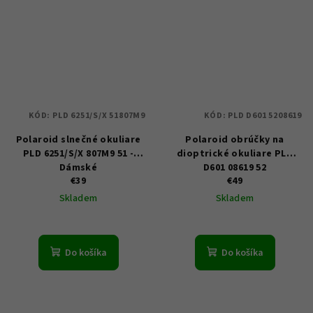
KÓD:
PLD 6251/S/X 51807M9
KÓD:
PLD D601 5208619
Polaroid slnečné okuliare
Polaroid obrúčky na
PLD 6251/S/X 807M9 51 -
dioptrické okuliare PLD
Dámské
D601 08619 52
€39
€49
Skladem
Skladem
Do košíka
Do košíka