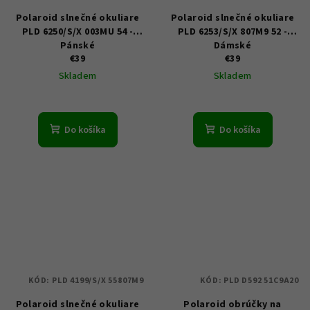
Polaroid slnečné okuliare
Polaroid slnečné okuliare
PLD 6250/S/X 003MU 54 -
PLD 6253/S/X 807M9 52 -
Pánské
Dámské
€39
€39
Skladem
Skladem
Do košíka
Do košíka
KÓD:
PLD 4199/S/X 55807M9
KÓD:
PLD D592 51C9A20
Polaroid slnečné okuliare
Polaroid obrúčky na