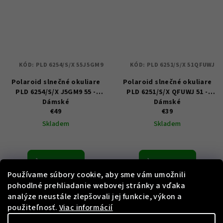
KÓD:
PLD 6254/S/X 55J5GM9
KÓD:
PLD 6251/S/X 51QFUWJ
Polaroid slnečné okuliare
Polaroid slnečné okuliare
PLD 6254/S/X J5GM9 55 -
PLD 6251/S/X QFUWJ 51 -
Dámské
Dámské
€49
€39
Skladem
Skladem
Do košíka
Do košíka
Používame súbory cookie, aby sme vám umožnili
pohodlné prehliadanie webovej stránky a vďaka
analýze neustále zlepšovali jej funkcie, výkon a
použiteľnosť.
Viac informácií