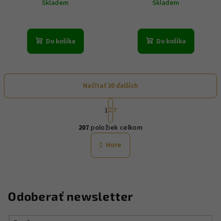
Skladem
Skladem
Do košíka
Do košíka
Načítať 30 ďalších
S
1
7
t
O
r
207
položiek celkom
á
v
n
l
Hore
k
á
o
d
v
a
a
n
c
Odoberať newsletter
i
i
e
e