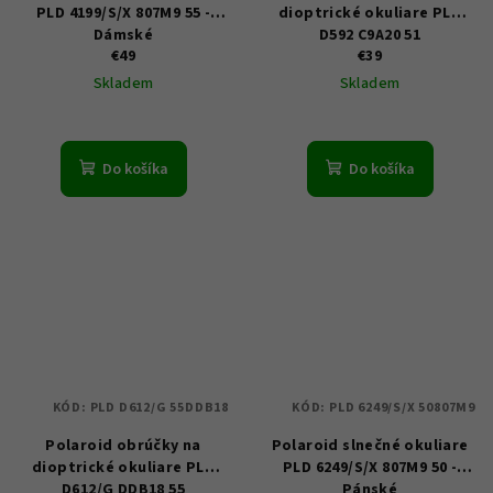
PLD 4199/S/X 807M9 55 -
dioptrické okuliare PLD
Dámské
D592 C9A20 51
€49
€39
Skladem
Skladem
Do košíka
Do košíka
KÓD:
PLD D612/G 55DDB18
KÓD:
PLD 6249/S/X 50807M9
Polaroid obrúčky na
Polaroid slnečné okuliare
dioptrické okuliare PLD
PLD 6249/S/X 807M9 50 -
D612/G DDB18 55
Pánské