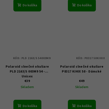
Do košíka
Do košíka
KÓD:
PLD 2163/S 54003M9
KÓD:
P8317 58KIHIX
Polaroid slnečné okuliare
Polaroid slnečné okuliare
PLD 2163/S 003M9 54 -
P8317 KIHIX 58 - Dámské
Unisex
€39
€49
Skladem
Skladem
Do košíka
Do košíka