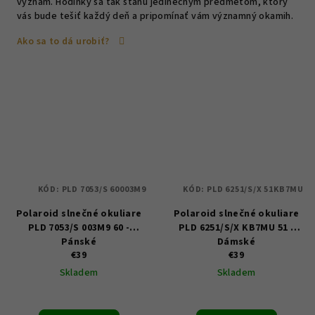
význam. Hodinky sa tak stanú jedinečným predmetom, ktorý
vás bude tešiť každý deň a pripomínať vám významný okamih.
Ako sa to dá urobiť?
KÓD:
PLD 7053/S 60003M9
KÓD:
PLD 6251/S/X 51KB7MU
Polaroid slnečné okuliare
Polaroid slnečné okuliare
PLD 7053/S 003M9 60 -
PLD 6251/S/X KB7MU 51 -
Pánské
Dámské
€39
€39
Skladem
Skladem