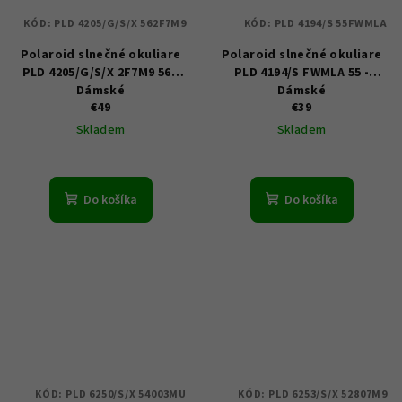
KÓD:
PLD 4205/G/S/X 562F7M9
KÓD:
PLD 4194/S 55FWMLA
Polaroid slnečné okuliare
Polaroid slnečné okuliare
PLD 4205/G/S/X 2F7M9 56 -
PLD 4194/S FWMLA 55 -
Dámské
Dámské
€49
€39
Skladem
Skladem
Do košíka
Do košíka
KÓD:
PLD 6250/S/X 54003MU
KÓD:
PLD 6253/S/X 52807M9