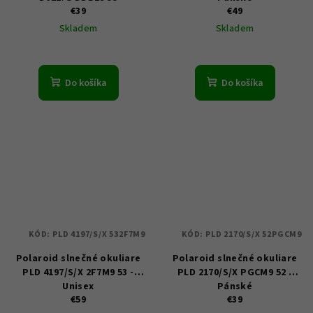
€39
€49
Skladem
Skladem
Do košíka
Do košíka
KÓD:
PLD 4197/S/X 532F7M9
KÓD:
PLD 2170/S/X 52PGCM9
Polaroid slnečné okuliare
Polaroid slnečné okuliare
PLD 4197/S/X 2F7M9 53 -
PLD 2170/S/X PGCM9 52 -
Unisex
Pánské
€59
€39