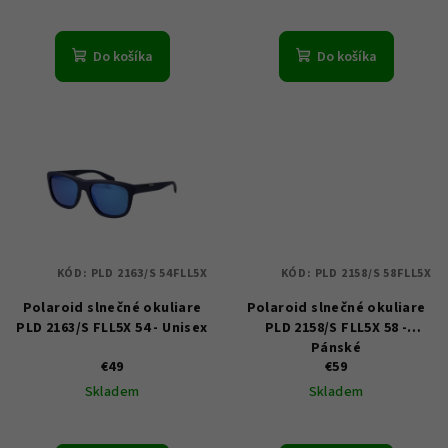
t
o
Do košíka
Do košíka
v
KÓD:
PLD 2163/S 54FLL5X
KÓD:
PLD 2158/S 58FLL5X
Polaroid slnečné okuliare
Polaroid slnečné okuliare
PLD 2163/S FLL5X 54 - Unisex
PLD 2158/S FLL5X 58 -
Pánské
€49
€59
Skladem
Skladem