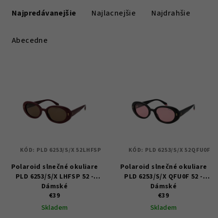
a
Najpredávanejšie
Najlacnejšie
Najdrahšie
d
e
Abecedne
n
i
V
e
ý
p
p
r
i
o
s
d
p
u
KÓD:
PLD 6253/S/X 52LHFSP
KÓD:
PLD 6253/S/X 52QFU0F
r
k
Polaroid slnečné okuliare
Polaroid slnečné okuliare
o
t
PLD 6253/S/X LHFSP 52 -
PLD 6253/S/X QFU0F 52 -
d
Dámské
Dámské
o
u
€39
€39
v
Skladem
Skladem
k