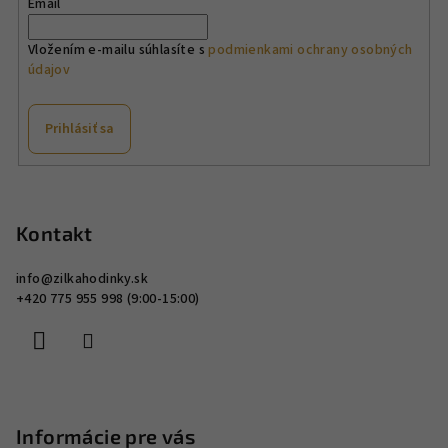
p
Email
r
v
Vložením e-mailu súhlasíte s
podmienkami ochrany osobných
údajov
k
y
v
Prihlásiť sa
ý
p
Z
i
á
s
p
Kontakt
u
ä
info
@
zilkahodinky.sk
t
+420 775 955 998 (9:00-15:00)
i
e
Informácie pre vás