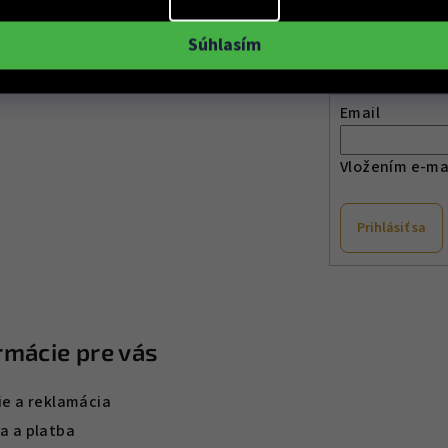
Odober
Súhlasím
Email
Vložením e-mai
Prihlásiť sa
rmácie pre vás
ie a reklamácia
a a platba