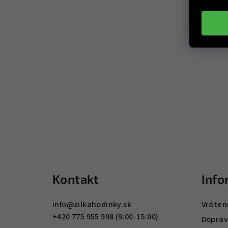
Z
á
Kontakt
Info
p
ä
info
@
zilkahodinky.sk
Vráten
+420 775 955 998 (9:00-15:00)
t
Doprav