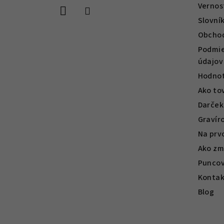
Vernos
i
Slovní
e
Obcho
Podmie
údajov
Hodnot
Ako to
Darček
Gravír
Na prv
Ako zm
Puncov
Kontak
Blog