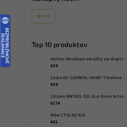
a
0
ks /
€0
n
e
l
Top 10 produktov
Harley-Davidson obrúčky na dioptrické okuliare HD00011 
€39
Casio AE-1200WHL-5AVEF Timeless Collection 42mm 10ATM
€59
Citizen BM7631-52L Eco-Drive Active Sport 41mm
€174
Nike CT8128/416
€81