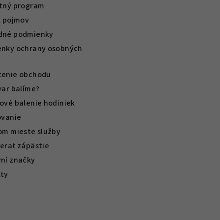
tný program
k pojmov
dné podmienky
nky ochrany osobných
enie obchodu
var balíme?
ové balenie hodiniek
ovanie
om mieste služby
erať zápästie
ní značky
ty