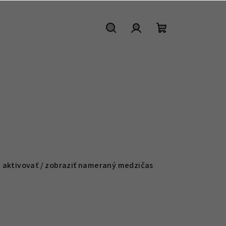
Hľadať
Prihlásenie
Nákupný
košík
é aktivovať / zobraziť nameraný medzičas