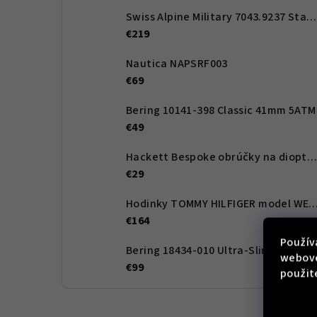
Swiss Alpine Military 7043.9237 Star Fighter Saphirglas Chrono 46 mm
€219
Nautica NAPSRF003
€69
Bering 10141-398 Classic 41mm 5ATM
€49
Hackett Bespoke obrúčky na dioptrické okuliare HEB262 02 54 - Pánské
€29
Hodinky TOMMY HILFIGER model WESLE
€164
Použív
Bering 18434-010 Ultra-Slim 34mm 3ATM
webove
€99
použit