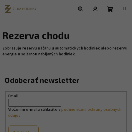
Prejsť
na
obsah
Nákupn
Hľadať
Prihlásenie
Rezerva chodu
košík
Zobrazuje rezervu náťahu u automatických hodiniek alebo rezervu
energie u solárnou nabíjaných hodiniek.
Odoberať newsletter
Email
Vložením e-mailu súhlasíte s
podmienkami ochrany osobných
údajov