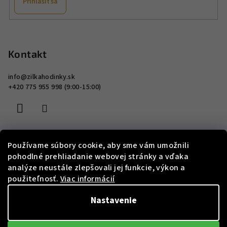
Prihlásiť sa
Z
á
p
Kontakt
ä
info
@
zilkahodinky.sk
t
+420 775 955 998 (9:00-15:00)
i
e
Používame súbory cookie, aby sme vám umožnili
Informácie pre vás
pohodlné prehliadanie webovej stránky a vďaka
analýze neustále zlepšovali jej funkcie, výkon a
použiteľnosť.
Viac informácií
Vrátenie a reklamácia
Doprava a platba
Nastavenie
Vernostný program
Slovník pojmov