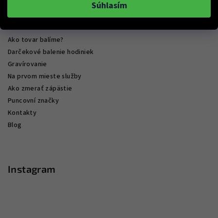
Obchodné podmienky
Súhlasím
Podmienky ochrany osobných údajov
Hodnotenie obchodu
Ako tovar balíme?
Darčekové balenie hodiniek
Gravírovanie
Na prvom mieste služby
Ako zmerať zápästie
Puncovní značky
Kontakty
Blog
Instagram