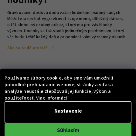
hodinky?
Gravírovanie doslova dodá vašim hodinkám osobný nádych.
Môžete si nechať vygravírovať svoje meno, dôležitý dátum,
citát alebo iný osobný odkaz, ktorý má pre vás hlboký
význam. Hodinky sa tak stanú jedinečným predmetom, ktorý
vás bude tešiť každý deň a pripomínať vám významný okamih.
Ako sa to dá urobiť?
Používame súbory cookie, aby sme vám umožnili
pohodlné prehliadanie webovej stránky a vďaka
analýze neustále zlepšovali jej funkcie, výkon a
použiteľnosť.
Viac informácií
Nastavenie
KÓD:
JBW009-U
KÓD:
JRV008-6
Náramek SWATCH White
Prsten SWATCH Maona
JBW009-U
Purple JRV008-6
Súhlasím