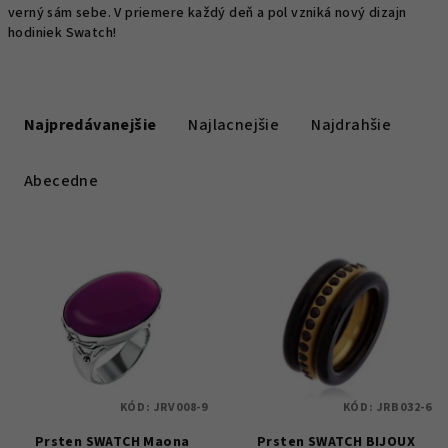
verný sám sebe. V priemere každý deň a pol vzniká nový dizajn
hodiniek Swatch!
R
a
Najpredávanejšie
Najlacnejšie
Najdrahšie
d
e
Abecedne
n
i
V
e
ý
p
p
r
i
o
s
d
p
u
KÓD:
JRV008-9
KÓD:
JRB032-6
r
k
Prsten SWATCH Maona
Prsten SWATCH BIJOUX
o