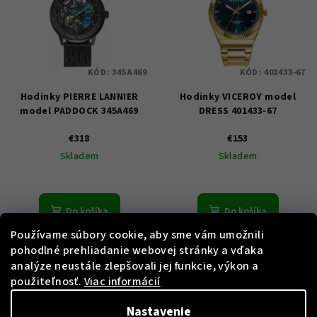
KÓD:
345A469
KÓD:
401433-67
Hodinky PIERRE LANNIER
Hodinky VICEROY model
model PADDOCK 345A469
DRESS 401433-67
€318
€153
Skladem
Skladem
Do košíka
Do košíka
Používame súbory cookie, aby sme vám umožnili
pohodlné prehliadanie webovej stránky a vďaka
analýze neustále zlepšovali jej funkcie, výkon a
použiteľnosť.
Viac informácií
Nastavenie