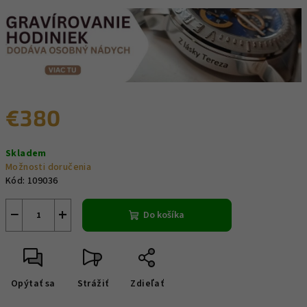
€380
Jednotková
Skladem
cena:
Možnosti doručenia
Kód:
109036
−
+
Do košíka
Opýtať sa
Strážiť
Zdieľať