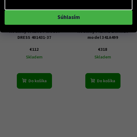
Súhlasím
KÓD:
401431-37
KÓD:
341A499
Hodinky VICEROY model
Hodinky PIERRE LANNIER
DRESS 401431-37
model 341A499
€112
€318
Skladem
Skladem
Do košíka
Do košíka