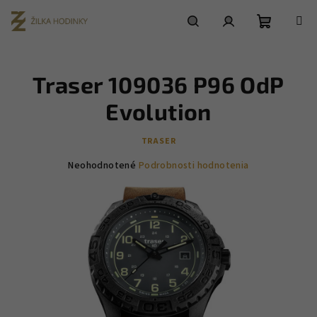
Prejsť
na
obsah
Nákupn
Hľadať
Prihlásenie
Traser 109036 P96 OdP
košík
Evolution
TRASER
Priemerné
Neohodnotené
Podrobnosti hodnotenia
hodnotenie
produktu
je
0,0
z
5
hviezdičiek.