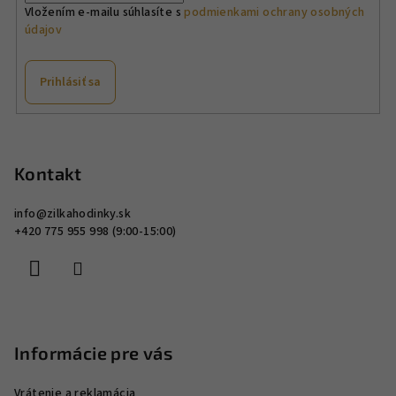
Vložením e-mailu súhlasíte s
podmienkami ochrany osobných
údajov
Prihlásiť sa
Z
á
p
Kontakt
ä
info
@
zilkahodinky.sk
t
+420 775 955 998 (9:00-15:00)
i
e
Informácie pre vás
Vrátenie a reklamácia