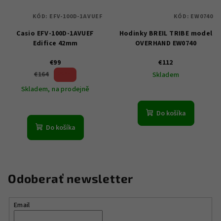
KÓD:
EFV-100D-1AVUEF
KÓD:
EW0740
Casio EFV-100D-1AVUEF
Hodinky BREIL TRIBE model
Edifice 42mm
OVERHAND EW0740
€99
€112
39 %)
€164
Skladem
(–
Skladem, na prodejně
Do košíka
Do košíka
Odoberať newsletter
Email