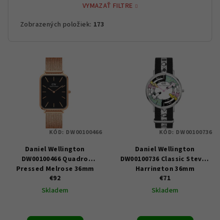
VYMAZAŤ FILTRE
Zobrazených položiek:
173
V
ý
p
i
s
p
KÓD:
DW00100466
KÓD:
DW00100736
r
Daniel Wellington
Daniel Wellington
o
DW00100466 Quadro
DW00100736 Classic Steven
d
Pressed Melrose 36mm
Harrington 36mm
u
€92
€71
Skladem
Skladem
k
t