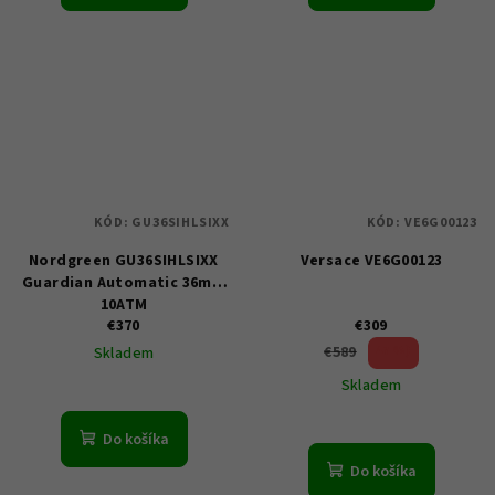
KÓD:
GU36SIHLSIXX
KÓD:
VE6G00123
Nordgreen GU36SIHLSIXX
Versace VE6G00123
Guardian Automatic 36mm
10ATM
€370
€309
47 %)
€589
Skladem
(–
Skladem
Do košíka
Do košíka