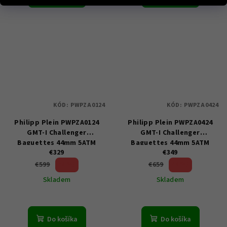
KÓD:
PWPZA0124
KÓD:
PWPZA0424
Philipp Plein PWPZA0124
Philipp Plein PWPZA0424
GMT-I Challenger
GMT-I Challenger
Baguettes 44mm 5ATM
Baguettes 44mm 5ATM
€329
€349
45 %)
47 %)
€599
€659
(–
(–
Skladem
Skladem
Do košíka
Do košíka