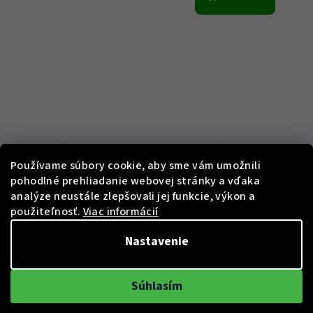
KÓD:
WA0415-291-203
KÓD:
WA0414-201-203
Používame súbory cookie, aby sme vám umožnili
Thomas Sabo WA0415-291-
Thomas Sabo WA0414-201-
pohodlné prehliadanie webovej stránky a vďaka
203 Automatic with Lily
203 Automatic with Lily
analýze neustále zlepšovali jej funkcie, výkon a
Emblem 36mm 5ATM
Emblem 36mm 5ATM
použiteľnosť.
Viac informácií
€559
€529
12 %)
11 %)
€639
€599
(–
(–
Nastavenie
Skladem
Skladem
Súhlasím
Do košíka
Do košíka