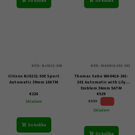
Do košíka
Do košíka
KÓD:
NJ0221-50E
KÓD:
WA0416-201-201
Citizen NJ0221-50E Sport
Thomas Sabo WA0416-201-
Automatic 39mm 10ATM
201 Automatic with Lily
Emblem 36mm 5ATM
€226
€529
11 %)
€599
Skladem
(–
Skladem
Do košíka
Do košíka