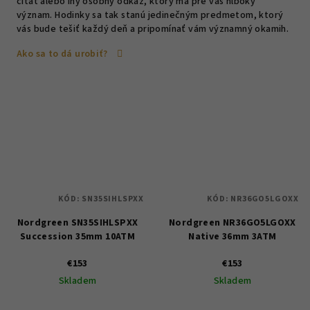
citát alebo iný osobný odkaz, ktorý má pre vás hlboký
význam. Hodinky sa tak stanú jedinečným predmetom, ktorý
vás bude tešiť každý deň a pripomínať vám významný okamih.
Ako sa to dá urobiť?
KÓD:
SN35SIHLSPXX
KÓD:
NR36GO5LGOXX
Nordgreen SN35SIHLSPXX
Nordgreen NR36GO5LGOXX
Succession 35mm 10ATM
Native 36mm 3ATM
€153
€153
Skladem
Skladem