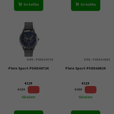
o
Do košíka
Do košíka
v
KÓD:
PSKDA0724
KÓD:
PSKDA0624
Plein Sport PSKDA0724
Plein Sport PSKDA0624
€129
€119
43 %)
43 %)
€229
€209
(–
(–
Skladem
Skladem