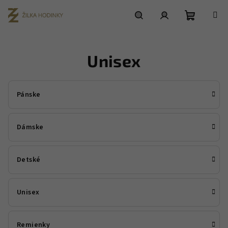
Prejsť
na
obsah
Nákupn
Hľadať
Prihlásenie
Unisex
košík
Pánske
Dámske
Detské
Unisex
Remienky