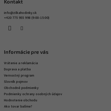
p
Kontakt
u
ä
info
@
zilkahodinky.sk
t
+420 775 955 998 (9:00-15:00)
i
e
Informácie pre vás
Vrátenie a reklamácia
Doprava a platba
Vernostný program
Slovník pojmov
Obchodné podmienky
Podmienky ochrany osobných údajov
Hodnotenie obchodu
Ako tovar balíme?