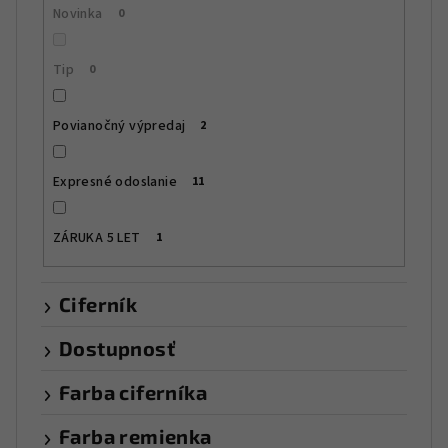
t
Novinka
0
o
v
Tip
0
Povianočný výpredaj
2
Expresné odoslanie
11
ZÁRUKA 5 LET
1
Ciferník
Dostupnosť
Farba ciferníka
Farba remienka