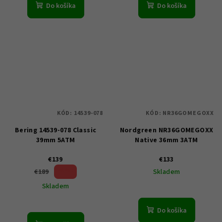
Do košíka
Do košíka
KÓD:
14539-078
KÓD:
NR36GOMEGOXX
Bering 14539-078 Classic
Nordgreen NR36GOMEGOXX
39mm 5ATM
Native 36mm 3ATM
€139
€133
26 %)
€189
Skladem
(–
Skladem
Do košíka