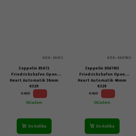
KÓD:
85672
KÓD:
8567M3
Zeppelin 85672
Zeppelin 8567M3
Friedrichshafen Open
Friedrichshafen Open
Heart Automatik 36mm
Heart Automatik 46mm
€329
€329
5ATM
5ATM
19 %)
19 %)
€409
€409
(–
(–
Skladem
Skladem
Do košíka
Do košíka