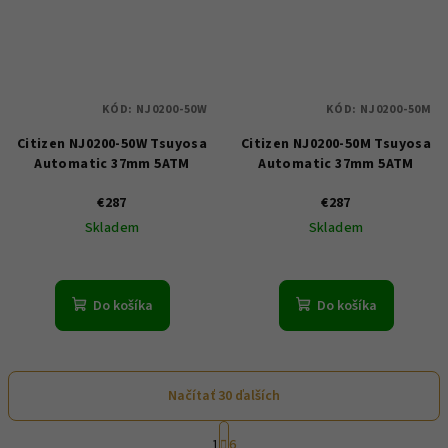
KÓD:
NJ0200-50W
KÓD:
NJ0200-50M
Citizen NJ0200-50W Tsuyosa
Citizen NJ0200-50M Tsuyosa
Automatic 37mm 5ATM
Automatic 37mm 5ATM
€287
€287
Skladem
Skladem
Do košíka
Do košíka
Načítať 30 ďalších
S
1
6
t