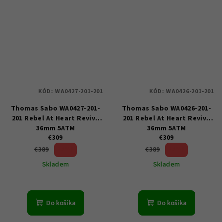
KÓD:
WA0427-201-201
KÓD:
WA0426-201-201
Thomas Sabo WA0427-201-
Thomas Sabo WA0426-201-
201 Rebel At Heart Revive
201 Rebel At Heart Revive
36mm 5ATM
36mm 5ATM
€309
€309
20 %)
20 %)
€389
€389
(–
(–
Skladem
Skladem
Do košíka
Do košíka