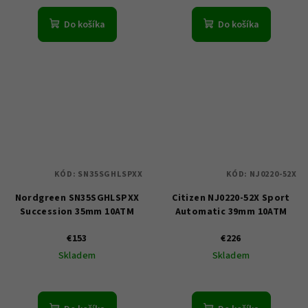
Do košíka
Do košíka
KÓD:
SN35SGHLSPXX
KÓD:
NJ0220-52X
Nordgreen SN35SGHLSPXX
Citizen NJ0220-52X Sport
Succession 35mm 10ATM
Automatic 39mm 10ATM
€153
€226
Skladem
Skladem