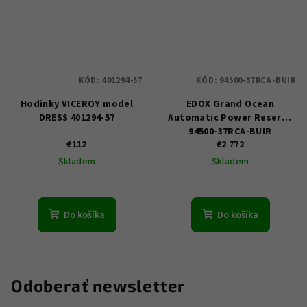
KÓD:
401294-57
KÓD:
94500-37RCA-BUIR
Hodinky VICEROY model
EDOX Grand Ocean
DRESS 401294-57
Automatic Power Reserve
94500-37RCA-BUIR
€112
€2 772
Skladem
Skladem
Do košíka
Do košíka
Odoberať newsletter