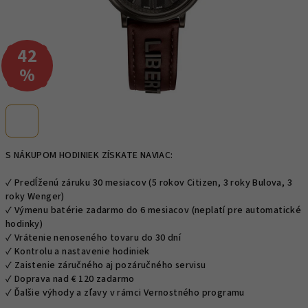
42
–
%
S NÁKUPOM HODINIEK ZÍSKATE NAVIAC:
✓ Predĺženú záruku 30 mesiacov (5 rokov Citizen, 3 roky Bulova, 3
roky Wenger)
✓ Výmenu batérie zadarmo do 6 mesiacov (neplatí pre automatické
hodinky)
✓ Vrátenie nenoseného tovaru do 30 dní
✓ Kontrolu a nastavenie hodiniek
✓ Zaistenie záručného aj pozáručného servisu
✓ Doprava nad € 120 zadarmo
✓ Ďalšie výhody a zľavy v rámci Vernostného programu