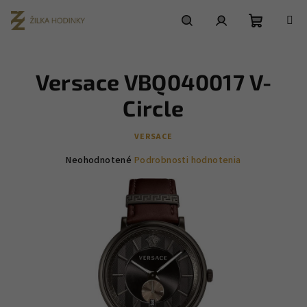
Prejsť
na
obsah
Nákupn
Hľadať
Prihlásenie
Versace VBQ040017 V-
košík
Circle
VERSACE
Priemerné
Neohodnotené
Podrobnosti hodnotenia
hodnotenie
produktu
je
0,0
z
5
hviezdičiek.