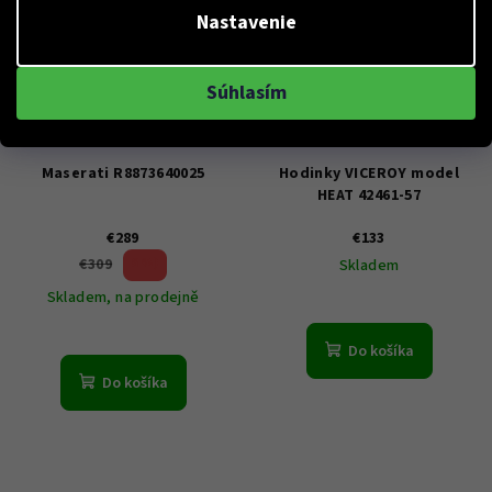
Nastavenie
Súhlasím
KÓD:
R8873640025
KÓD:
42461-57
Maserati R8873640025
Hodinky VICEROY model
HEAT 42461-57
€289
€133
6 %)
€309
Skladem
(–
Skladem, na prodejně
Do košíka
Do košíka