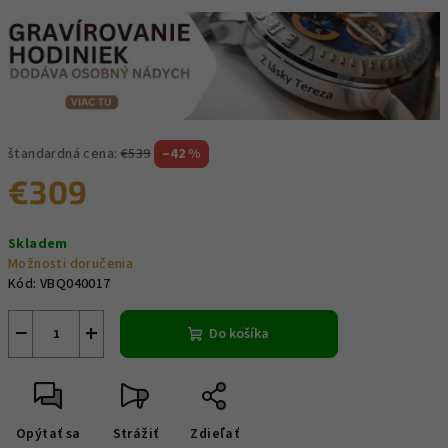
štandardná cena:
€539
–42 %
€309
Jednotková
Skladem
cena:
Možnosti doručenia
Kód:
VBQ040017
−
+
Do košíka
Opýtať sa
Strážiť
Zdieľať