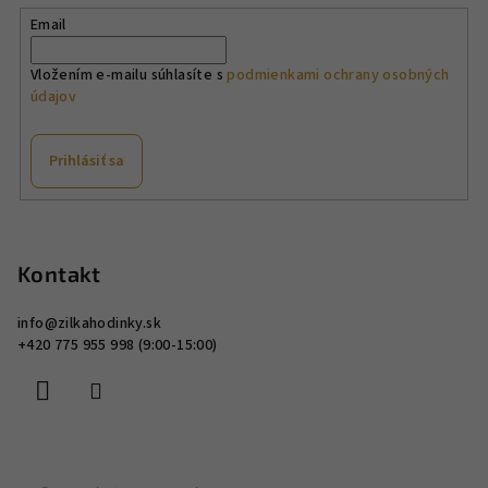
Email
Vložením e-mailu súhlasíte s
podmienkami ochrany osobných
údajov
Prihlásiť sa
Z
á
p
Kontakt
ä
info
@
zilkahodinky.sk
t
+420 775 955 998 (9:00-15:00)
i
e