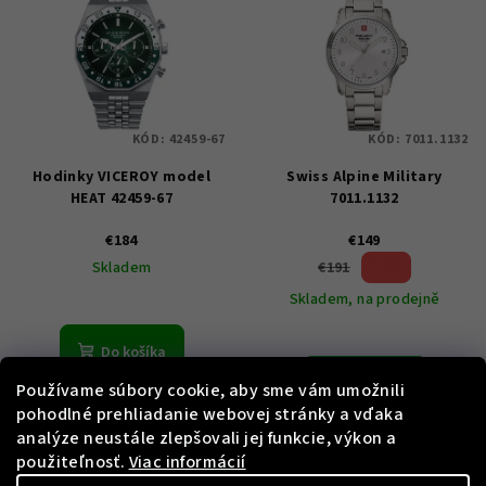
KÓD:
42459-67
KÓD:
7011.1132
Hodinky VICEROY model
Swiss Alpine Military
HEAT 42459-67
7011.1132
€184
€149
21 %)
€191
Skladem
(–
Skladem, na prodejně
Do košíka
Do košíka
Používame súbory cookie, aby sme vám umožnili
pohodlné prehliadanie webovej stránky a vďaka
analýze neustále zlepšovali jej funkcie, výkon a
použiteľnosť.
Viac informácií