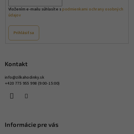
Vložením e-mailu súhlasíte s
podmienkami ochrany osobných
údajov
Prihlásiť sa
Z
á
p
Kontakt
ä
info
@
zilkahodinky.sk
t
+420 775 955 998 (9:00-15:00)
i
e
Informácie pre vás