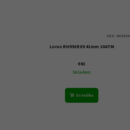
KÓD:
RH991R
Lorus RH991RX9 41mm 10ATM
€61
Skladem
Do košíka