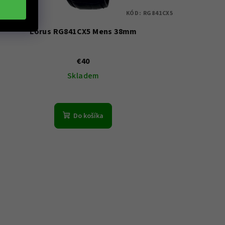
KÓD:
RG841CX5
Lorus RG841CX5 Mens 38mm
€40
Skladem
Do košíka