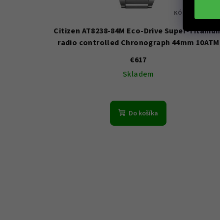
KÓD:
AT8238-8
Citizen AT8238-84M Eco-Drive Super-Titaniu
radio controlled Chronograph 44mm 10ATM
€617
Skladem
Do košíka