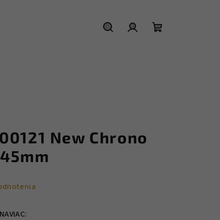
Hľadať
Prihlásenie
Nákupný
košík
E00121 New Chrono
 45mm
odnotenia
NAVIAC: