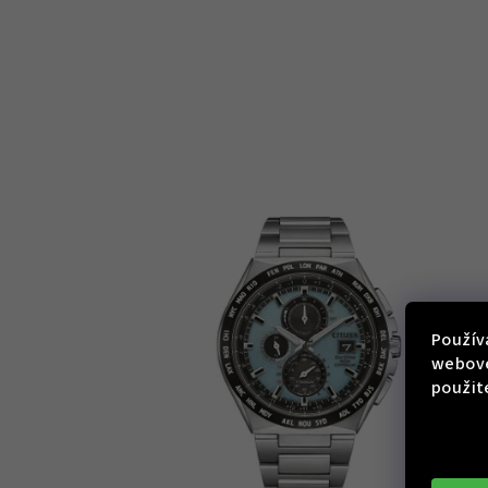
Použív
webove
použit