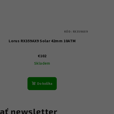
KÓD:
RX359AX9
Lorus RX359AX9 Solar 42mm 10ATM
€102
Skladem
Do košíka
ať newsletter