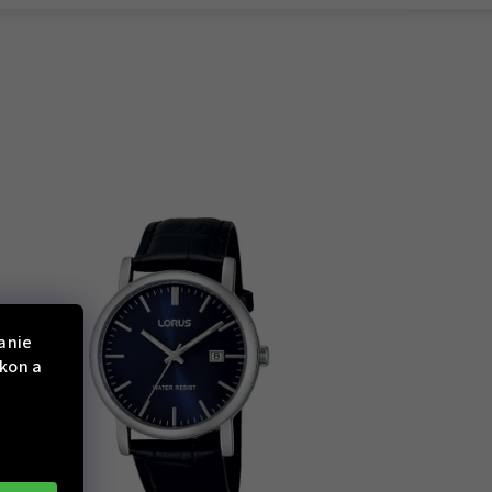
anie
ýkon a