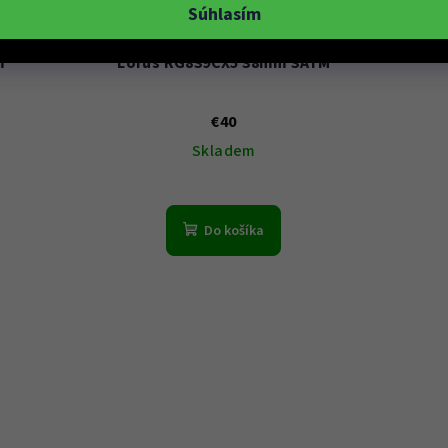
Súhlasím
4M
KÓD:
RG839CX5
m
Lorus RG839CX5 38mm 3ATM
€40
Skladem
Do košíka