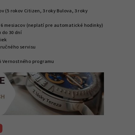
 (5 rokov Citizen, 3 roky Bulova, 3 roky
6 mesiacov (neplatí pre automatické hodinky)
 do 30 dní
iek
áručného servisu
mci Vernostného programu