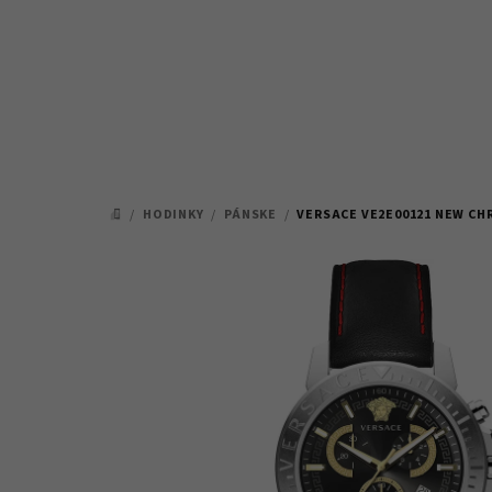
Prejsť
na
obsah
/
HODINKY
/
PÁNSKE
/
VERSACE VE2E00121 NEW C
DOMOV