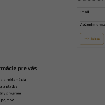
Email
Vložením e-mai
Prihlásiť sa
rmácie pre vás
ie a reklamácia
a a platba
tný program
k pojmov