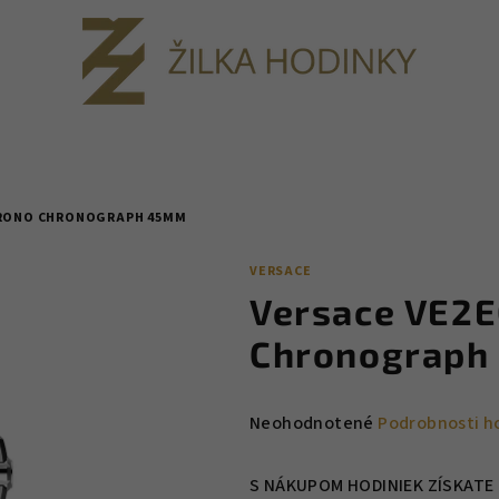
HRONO CHRONOGRAPH 45MM
VERSACE
Versace VE2
Chronograph
Priemerné
Neohodnotené
Podrobnosti h
hodnotenie
produktu
S NÁKUPOM HODINIEK ZÍSKATE 