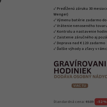
je
0,0
✓ Predĺženú záruku 30 mesiacov
z
Wenger)
5
✓ Výmenu batérie zadarmo do 
hviezdičiek.
✓ Vrátenie nenoseného tovaru
✓ Kontrolu a nastavenie hodin
✓ Zaistenie záručného aj poz
✓ Doprava nad € 120 zadarmo
✓ Ďalšie výhody a zľavy v rá
štandardná cena:
€689
–52 %