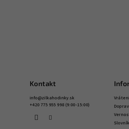
Z
á
Kontakt
Info
p
ä
info
@
zilkahodinky.sk
Vráten
+420 775 955 998 (9:00-15:00)
t
Doprav
Vernos
i
Slovní