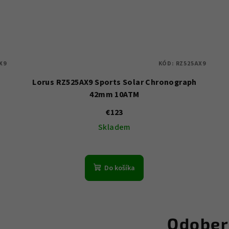
X9
KÓD:
RZ525AX9
Lorus RZ525AX9 Sports Solar Chronograph
42mm 10ATM
€123
Skladem
Do košíka
Odober