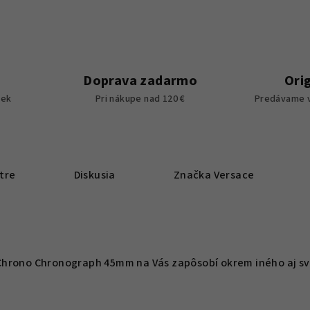
Doprava zadarmo
Ori
iek
Pri nákupe nad 120 €
Predávame v
tre
Diskusia
Značka
Versace
Chrono Chronograph 45mm na Vás zapôsobí okrem iného aj s