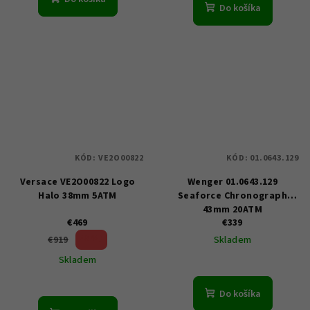
Do košíka
KÓD:
VE2O00822
KÓD:
01.0643.129
Versace VE2O00822 Logo
Wenger 01.0643.129
Halo 38mm 5ATM
Seaforce Chronograph
43mm 20ATM
€469
€339
48 %)
€919
Skladem
(–
Skladem
Do košíka