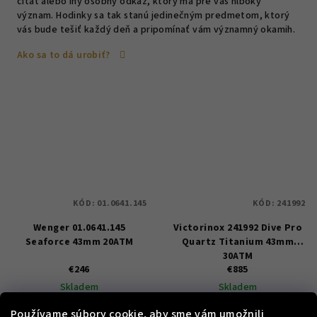
citát alebo iný osobný odkaz, ktorý má pre vás hlboký
význam. Hodinky sa tak stanú jedinečným predmetom, ktorý
vás bude tešiť každý deň a pripomínať vám významný okamih.
Ako sa to dá urobiť?
KÓD:
01.0641.145
KÓD:
241992
Wenger 01.0641.145
Victorinox 241992 Dive Pro
Seaforce 43mm 20ATM
Quartz Titanium 43mm
30ATM
€246
€885
Skladem
Skladem
Používame súbory cookie, aby sme vám umožnili