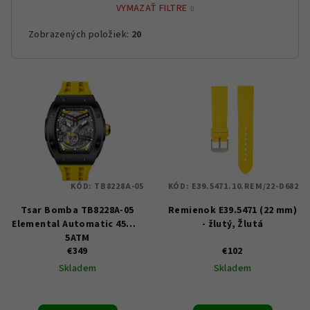
VYMAZAŤ FILTRE
Zobrazených položiek:
20
V
ý
p
i
s
p
KÓD:
TB8228A-05
KÓD:
E39.5471.10.REM/22-D682
r
Tsar Bomba TB8228A-05
Remienok E39.5471 (22 mm)
o
Elemental Automatic 45mm
- žlutý, Žlutá
d
5ATM
u
€349
€102
Skladem
Skladem
k
t