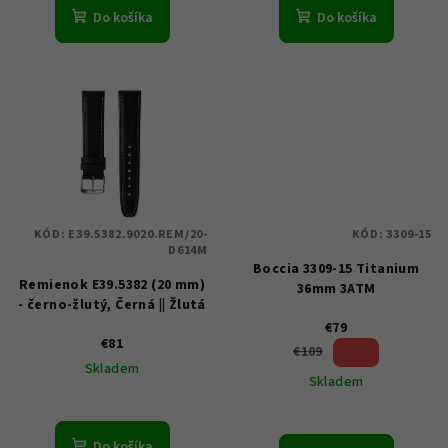
o
Do košíka
Do košíka
v
KÓD:
E39.5382.9020.REM/20-
KÓD:
3309-15
D614M
Boccia 3309-15 Titanium
Remienok E39.5382 (20 mm)
36mm 3ATM
- černo-žlutý, Černá || Žlutá
€79
€81
27 %)
€109
(–
Skladem
Skladem
Do košíka