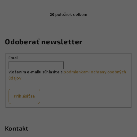
20
položiek celkom
O
v
l
á
Odoberať newsletter
d
a
Email
c
i
Vložením e-mailu súhlasíte s
podmienkami ochrany osobných
e
údajov
p
r
v
Prihlásiť sa
k
y
Z
v
á
ý
p
Kontakt
p