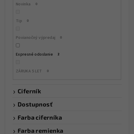
t
Novinka
0
o
v
Tip
0
Povianočný výpredaj
0
Expresné odoslanie
2
ZÁRUKA 5 LET
0
Ciferník
Dostupnosť
Farba ciferníka
Farba remienka