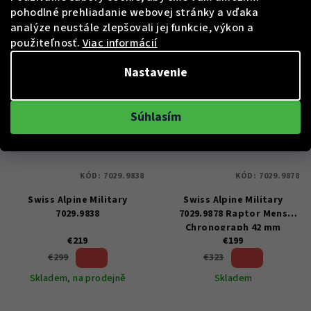
pohodlné prehliadanie webovej stránky a vďaka
Do košíka
Do košíka
analýze neustále zlepšovali jej funkcie, výkon a
použiteľnosť.
Viac informácií
Nastavenie
Súhlasím
KÓD:
7029.9838
KÓD:
7029.9878
Swiss Alpine Military
Swiss Alpine Military
7029.9838
7029.9878 Raptor Mens
Chronograph 42 mm
€219
€199
26 %)
38 %)
€299
€323
(–
(–
Skladem, na prodejně
Skladem