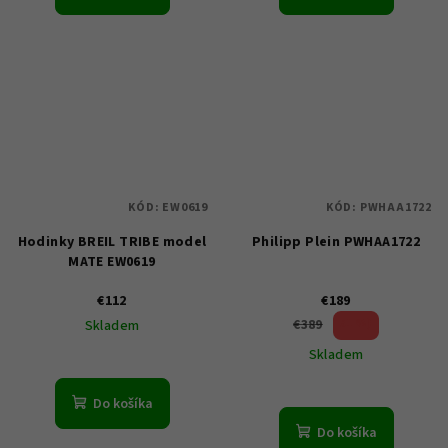
KÓD:
EW0619
KÓD:
PWHAA1722
Hodinky BREIL TRIBE model
Philipp Plein PWHAA1722
MATE EW0619
€112
€189
51 %)
€389
Skladem
(–
Skladem
Do košíka
Do košíka