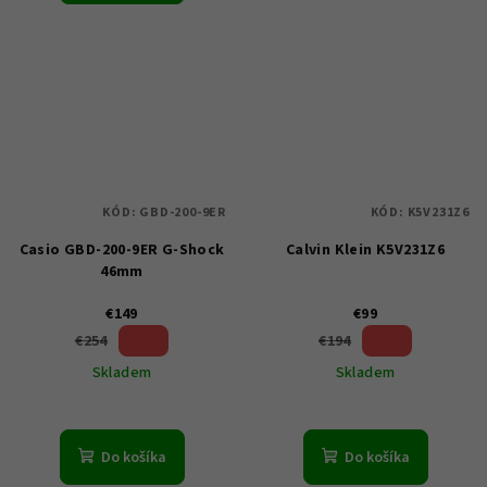
KÓD:
GBD-200-9ER
KÓD:
K5V231Z6
Casio GBD-200-9ER G-Shock
Calvin Klein K5V231Z6
46mm
€149
€99
41 %)
48 %)
€254
€194
(–
(–
Skladem
Skladem
Do košíka
Do košíka