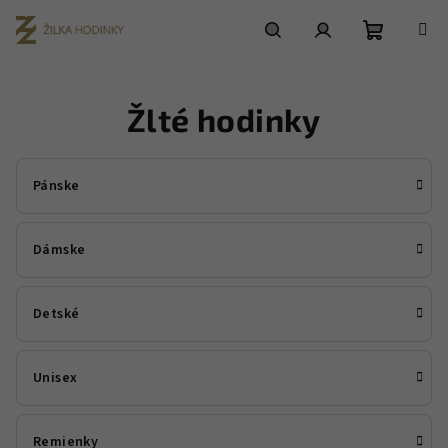
Prejsť
na
obsah
Nákupn
Hľadať
Prihlásenie
Žlté hodinky
košík
Pánske
Dámske
Detské
Unisex
Remienky