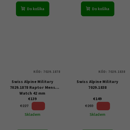
Do košíka
Do košíka
KÓD:
7029.1878
KÓD:
7029.1838
Swiss Alpine Military
Swiss Alpine Military
7029.1878 Raptor Mens
7029.1838
Watch 42 mm
€139
€149
38 %)
26 %)
€227
€203
(–
(–
Skladem
Skladem