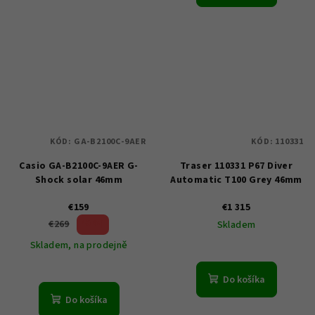
KÓD:
GA-B2100C-9AER
KÓD:
110331
Casio GA-B2100C-9AER G-
Traser 110331 P67 Diver
Shock solar 46mm
Automatic T100 Grey 46mm
€159
€1 315
40 %)
€269
Skladem
(–
Skladem, na prodejně
Do košíka
Do košíka