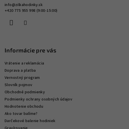
ä
i
info
@
zilkahodinky.sk
s
t
+420 775 955 998 (9:00-15:00)
u
i
e
Informácie pre vás
Vrátenie a reklamácia
Doprava a platba
Vernostný program
Slovník pojmov
Obchodné podmienky
Podmienky ochrany osobných údajov
Hodnotenie obchodu
Ako tovar balíme?
Darčekové balenie hodiniek
Gravírovanie