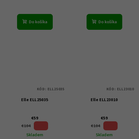
Do košíka
Do košíka
KÓD:
ELL25035
KÓD:
ELL23010
Elle ELL25035
Elle ELL23010
€59
€59
43 %)
43 %)
€104
€104
(–
(–
Skladem
Skladem