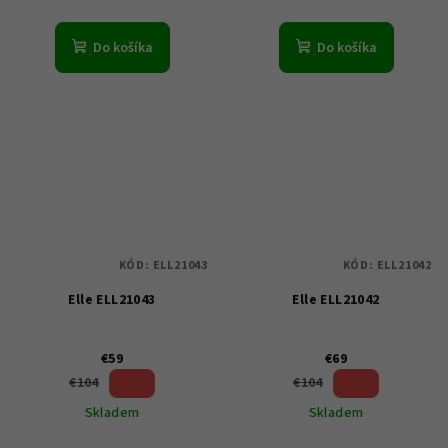
Do košíka
Do košíka
KÓD:
ELL21043
KÓD:
ELL21042
Elle ELL21043
Elle ELL21042
€59
€69
43 %)
33 %)
€104
€104
(–
(–
Skladem
Skladem