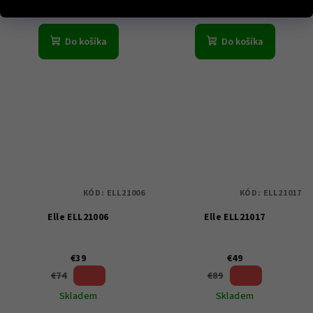
Do košíka
Do košíka
KÓD:
ELL21006
KÓD:
ELL21017
Elle ELL21006
Elle ELL21017
€39
€49
47 %)
44 %)
€74
€89
(–
(–
Skladem
Skladem