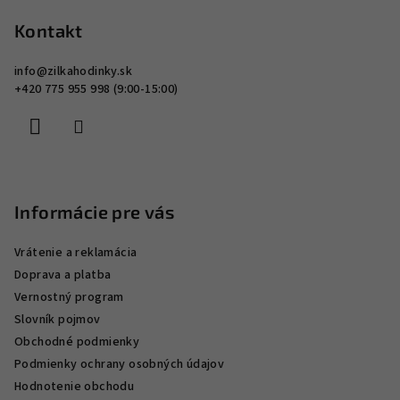
á
ý
p
Kontakt
p
ä
i
info
@
zilkahodinky.sk
s
t
+420 775 955 998 (9:00-15:00)
u
i
e
Informácie pre vás
Vrátenie a reklamácia
Doprava a platba
Vernostný program
Slovník pojmov
Obchodné podmienky
Podmienky ochrany osobných údajov
Hodnotenie obchodu