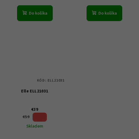
Do košíka
Do košíka
KÓD:
ELL21031
Elle ELL21031
€39
33 %)
€59
(–
Skladem