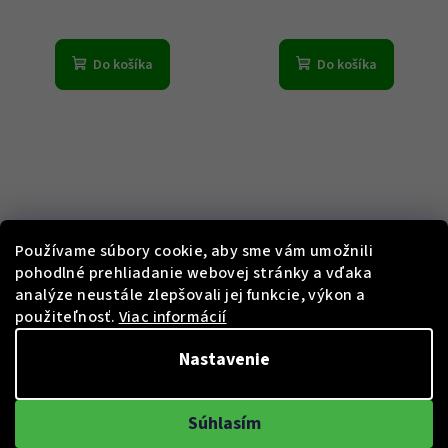
Do košíka
Do košíka
Používame súbory cookie, aby sme vám umožnili
pohodlné prehliadanie webovej stránky a vďaka
KÓD:
ELL25028
KÓD:
ELL23001
analýze neustále zlepšovali jej funkcie, výkon a
použiteľnosť.
Viac informácií
Elle ELL25028
Elle ELL23001
Nastavenie
€49
€49
44 %)
44 %)
€89
€89
(–
(–
Súhlasím
Skladem
Skladem