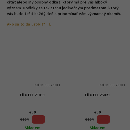
citát alebo iný osobný odkaz, ktorý má pre vás hlboký
význam. Hodinky sa tak stanú jedinečným predmetom, ktorý
vás bude tešiť každý deň a pripomínať vám významný okamih.
Ako sa to dá urobiť?
KÓD:
ELL23011
KÓD:
ELL25021
Elle ELL23011
Elle ELL25021
€59
€59
43 %)
43 %)
€104
€104
(–
(–
Skladem
Skladem