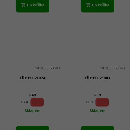
Do košíka
Do košíka
KÓD:
ELL21024
KÓD:
ELL23003
Elle ELL21024
Elle ELL23003
€49
€59
33 %)
33 %)
€74
€89
(–
(–
Skladem
Skladem