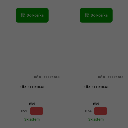
Do košíka
Do košíka
KÓD:
ELL21049
KÓD:
ELL21048
Elle ELL21049
Elle ELL21048
€39
€39
33 %)
47 %)
€59
€74
(–
(–
Skladem
Skladem