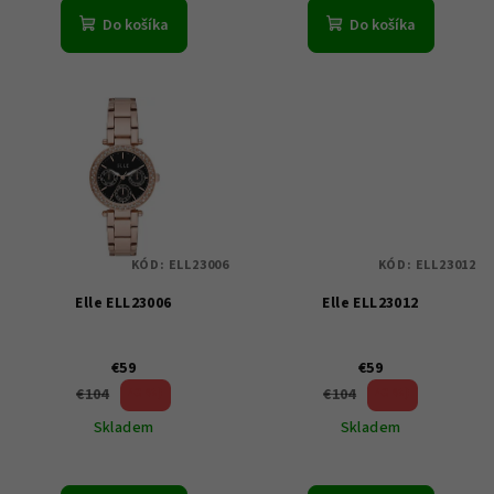
v
Do košíka
Do košíka
KÓD:
ELL23006
KÓD:
ELL23012
Elle ELL23006
Elle ELL23012
€59
€59
43 %)
43 %)
€104
€104
(–
(–
Skladem
Skladem