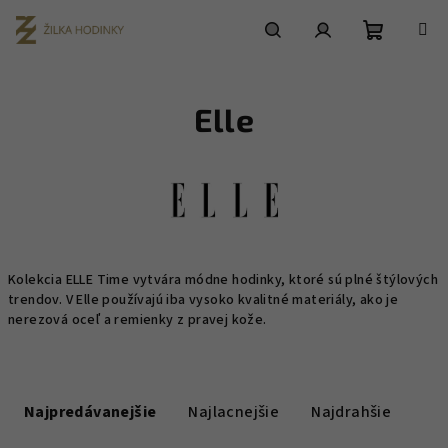
Prejsť
na
obsah
Nákupn
Hľadať
Prihlásenie
Elle
košík
Kolekcia ELLE Time vytvára módne hodinky, ktoré sú plné štýlových
trendov. V Elle používajú iba vysoko kvalitné materiály, ako je
nerezová oceľ a remienky z pravej kože.
R
a
Najpredávanejšie
Najlacnejšie
Najdrahšie
d