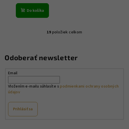
Do košíka
19
položiek celkom
O
v
l
á
Odoberať newsletter
d
a
Email
c
i
Vložením e-mailu súhlasíte s
podmienkami ochrany osobných
e
údajov
p
r
v
Prihlásiť sa
k
y
Z
v