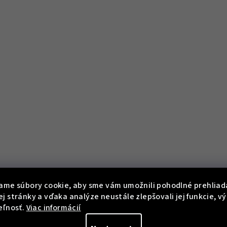
z
5
hvie
ame súbory cookie, aby sme vám umožnili pohodlné prehliad
j stránky a vďaka analýze neustále zlepšovali jej funkcie, v
eľnosť.
Viac informácií