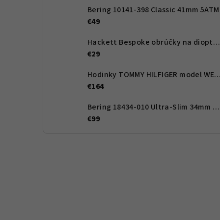
Bering 10141-398 Classic 41mm 5ATM
€49
Hackett Bespoke obrúčky na dioptrické okuliare HEB262 02 54 - Pánské
€29
Hodinky TOMMY HILFIGER model WESLE
€164
Bering 18434-010 Ultra-Slim 34mm 3ATM
€99