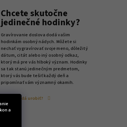
Chcete skutočne
zdičiek.
jedinečné hodinky?
Gravírovanie doslova dodá vašim
hodinkám osobný nádych. Môžete si
nechať vygravírovať svoje meno, dôležitý
dátum, citát alebo iný osobný odkaz,
ktorý má pre vás hlboký význam. Hodinky
sa tak stanú jedinečným predmetom,
ktorý vás bude tešiť každý deň a
pripomínať vám významný okamih.
Ako sa to dá urobiť?
anie
ýkon a