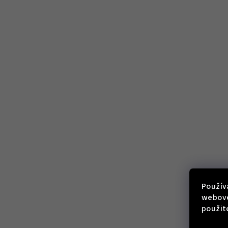
Použív
webove
použit