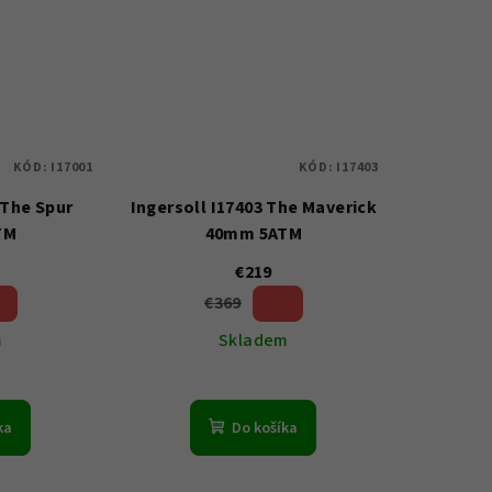
KÓD:
I17001
KÓD:
I17403
 The Spur
Ingersoll I17403 The Maverick
TM
40mm 5ATM
€219
€369
%)
40 %)
(–
m
Skladem
emerné
notenie
ka
Do košíka
duktu