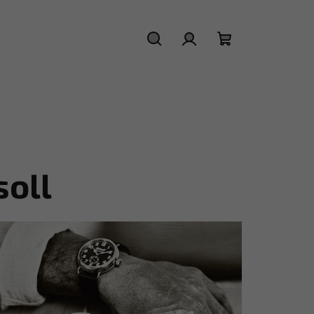
Hľadať
Prihlásenie
Nákupný
košík
soll