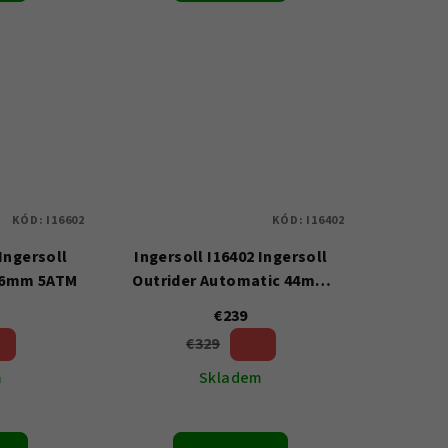
KÓD:
I16602
KÓD:
I16402
 Ingersoll
Ingersoll I16402 Ingersoll
 46mm 5ATM
Outrider Automatic 44mm
5ATM
€239
€329
%)
27 %)
(–
m
Skladem