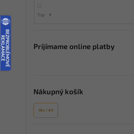
a
Tip
0
n
e
l
Prijímame online platby
Nákupný košík
0
ks /
€0