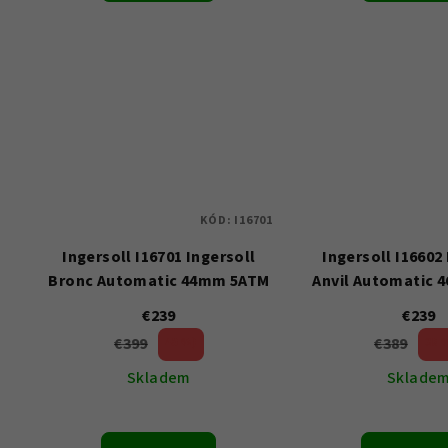
KÓD:
I16701
Ingersoll I16701 Ingersoll
Ingersoll I16602
Bronc Automatic 44mm 5ATM
Anvil Automatic
€239
€239
€399
€389
40 %)
38 
(–
(–
Skladem
Sklade