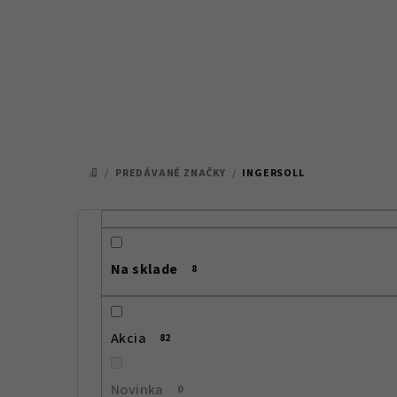
Prejsť
na
obsah
/
PREDÁVANÉ ZNAČKY
/
INGERSOLL
DOMOV
B
o
Na sklade
8
č
n
Akcia
82
ý
p
Novinka
0