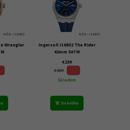
KÓD:
I16902
KÓD:
I16802
he Wrangler
Ingersoll I16802 The Rider
TM
43mm 5ATM
€239
€409
%)
41 %)
(–
m
Skladem
ka
Do košíka