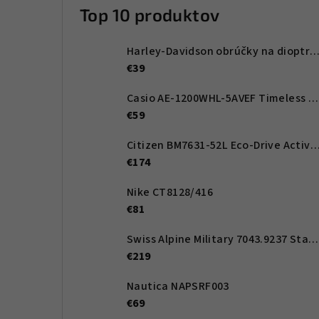
Top 10 produktov
Harley-Davidson obrúčky na dioptrické okuliare HD00011 
€39
Casio AE-1200WHL-5AVEF Timeless Collection 42mm 10ATM
€59
Citizen BM7631-52L Eco-Drive Active Sport 41mm
€174
Nike CT8128/416
€81
Swiss Alpine Military 7043.9237 Star Fighter Saphirglas Chrono 46 mm
€219
Nautica NAPSRF003
€69