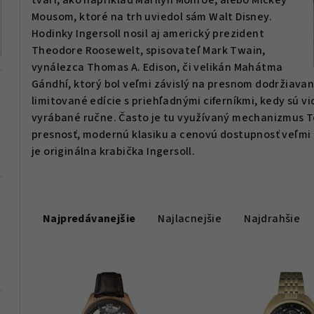
tvárí, ako napríklad Marilyn Monroe, alebo Mickey
Mousom, ktoré na trh uviedol sám Walt Disney.
Hodinky Ingersoll nosil aj americký prezident
Theodore Roosewelt, spisovateľ Mark Twain,
vynálezca Thomas A. Edison, či velikán Mahátma
Gándhí, ktorý bol veľmi závislý na presnom dodržiava
limitované edície s priehľadnými ciferníkmi, kedy sú vi
vyrábané ručne. Často je tu využívaný mechanizmus Tou
presnosť, modernú klasiku a cenovú dostupnosť veľmi
je originálna krabička Ingersoll.
R
Najpredávanejšie
Najlacnejšie
Najdrahšie
a
d
V
e
ý
n