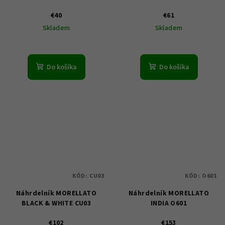
€40
€61
Skladem
Skladem
Do košíka
Do košíka
KÓD:
CU03
KÓD:
O601
Náhrdelník MORELLATO
Náhrdelník MORELLATO
BLACK & WHITE CU03
INDIA O601
€102
€153