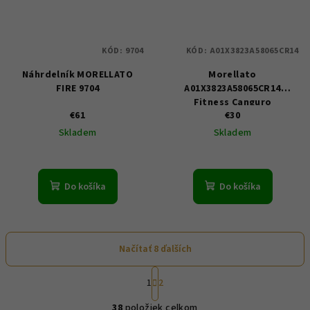
KÓD:
9704
KÓD:
A01X3823A58065CR14
Náhrdelník MORELLATO
Morellato
FIRE 9704
A01X3823A58065CR14
Fitness Canguro
€61
€30
waterproof
Skladem
Skladem
Do košíka
Do košíka
Načítať 8 ďalších
S
1
2
t
O
r
38
položiek celkom