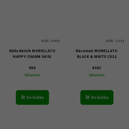
KÓD:
OK01
KÓD:
CU11
Náhrdelník MORELLATO
Náramek MORELLATO
HAPPY CHARM OK01
BLACK & WHITE CU11
€50
€102
Skladem
Skladem
Do košíka
Do košíka