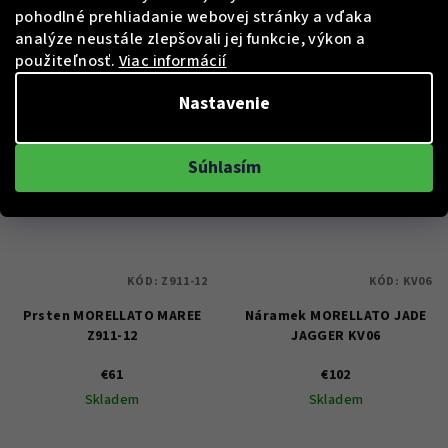
pohodlné prehliadanie webovej stránky a vďaka
analýze neustále zlepšovali jej funkcie, výkon a
použiteľnosť.
Viac informácií
Do košíka
Do košíka
Nastavenie
Súhlasím
KÓD:
Z911-12
KÓD:
KV06
Prsten MORELLATO MAREE
Náramek MORELLATO JADE
Z911-12
JAGGER KV06
€61
€102
Skladem
Skladem