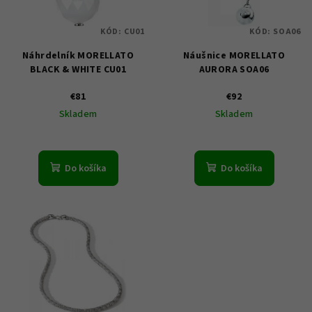
s
d
p
u
KÓD:
CU01
KÓD:
SOA06
r
k
Náhrdelník MORELLATO
Náušnice MORELLATO
o
t
BLACK & WHITE CU01
AURORA SOA06
d
o
u
€81
€92
v
Skladem
Skladem
k
t
o
Do košíka
Do košíka
v