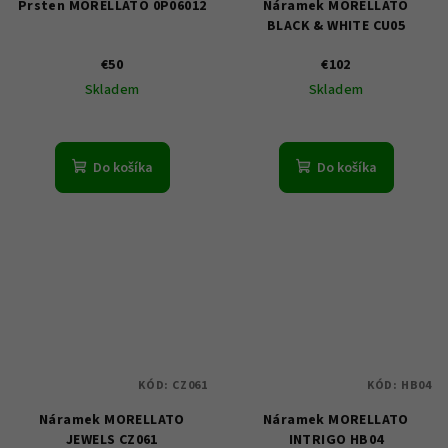
Prsten MORELLATO 0P06012
Náramek MORELLATO
BLACK & WHITE CU05
€50
€102
Skladem
Skladem
Do košíka
Do košíka
KÓD:
CZ061
KÓD:
HB04
Náramek MORELLATO
Náramek MORELLATO
JEWELS CZ061
INTRIGO HB04