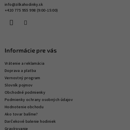
info
@
zilkahodinky.sk
t
+420 775 955 998 (9:00-15:00)
i
e
Informácie pre vás
Vrátenie a reklamácia
Doprava a platba
Vernostný program
Slovník pojmov
Obchodné podmienky
Podmienky ochrany osobných údajov
Hodnotenie obchodu
Ako tovar balíme?
Darčekové balenie hodiniek
Gravírovanie