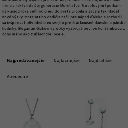
Medzinárodný úspech prišiel až na prelome storočia, keď už bola
firma v rukách ďalšej generácie Morellatov. S oceľovými šperkami
už klenotnícka veľmoc dieru do sveta urobila a začala tak hľadať
nové výzvy. Morelattiho dedičia nešli pre nápad ďaleko a rozhodli
sa inšpirovať pôvodnú ideu svojho predka: luxusné dámske a pánske
hodinky. Elegantní Giuliovi výrobky vyzbrojili pevnou konštrukciou z
čoho iného ako z ušľachtilej ocele.
R
a
Najpredávanejšie
Najlacnejšie
Najdrahšie
d
e
Abecedne
n
i
V
e
ý
p
p
r
i
o