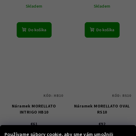
Skladem
Skladem
Do košíka
Do košíka
KÓD:
HB10
KÓD:
RS10
Náramek MORELLATO
Náramek MORELLATO OVAL
INTRIGO HB10
RS10
€61
€92
Skladem
Skladem
Používame súbory cookie, aby sme vám umožnili