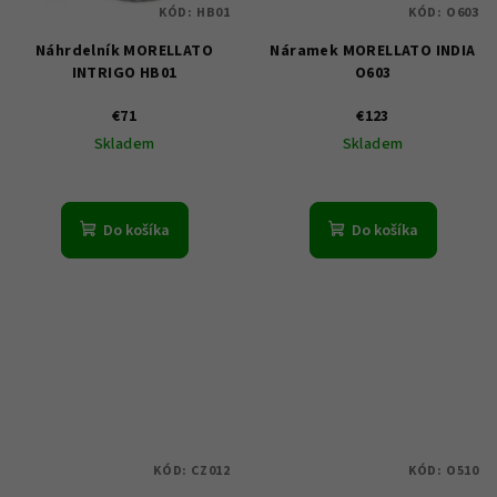
KÓD:
HB01
KÓD:
O603
Náhrdelník MORELLATO
Náramek MORELLATO INDIA
INTRIGO HB01
O603
€71
€123
Skladem
Skladem
Do košíka
Do košíka
KÓD:
CZ012
KÓD:
O510