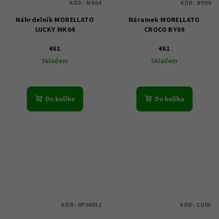
KÓD:
MK04
KÓD:
BY09
Náhrdelník MORELLATO
Náramek MORELLATO
LUCKY MK04
CROCO BY09
€61
€61
Skladem
Skladem
Do košíka
Do košíka
KÓD:
0P06012
KÓD:
CU05