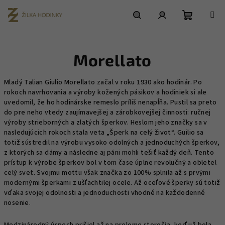
Prejsť
na
obsah
Nákupn
Hľadať
Prihlásenie
Morellato
košík
Mladý Talian Giulio Morellato začal v roku 1930 ako hodinár. Po
rokoch navrhovania a výroby kožených pásikov a hodiniek si ale
uvedomil, že ho hodinárske remeslo príliš nenapĺňa. Pustil sa preto
do pre neho vtedy zaujímavejšej a zárobkovejšej činnosti: ručnej
výroby strieborných a zlatých šperkov. Heslom jeho značky sa v
nasledujúcich rokoch stala veta „Šperk na celý život“. Guilio sa
totiž sústredil na výrobu vysoko odolných a jednoduchých šperkov,
z ktorých sa dámy a následne aj páni mohli tešiť každý deň. Tento
prístup k výrobe šperkov bol v tom čase úplne revolučný a obletel
celý svet. Svojmu mottu však značka zo 100% splnila až s prvými
modernými šperkami z ušľachtilej ocele. Až oceľové šperky sú totiž
vďaka svojej odolnosti a jednoduchosti vhodné na každodenné
nosenie.