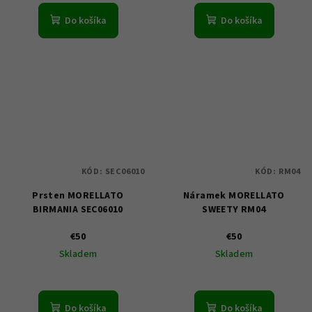
Do košíka
Do košíka
KÓD:
SEC06010
KÓD:
RM04
Prsten MORELLATO
Náramek MORELLATO
BIRMANIA SEC06010
SWEETY RM04
€50
€50
Skladem
Skladem
Do košíka
Do košíka