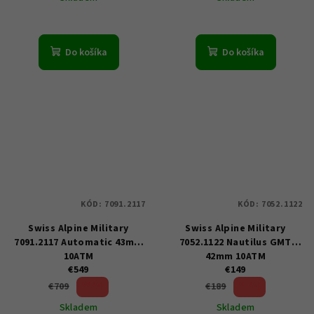
Do košíka
Do košíka
KÓD:
7091.2117
KÓD:
7052.1122
Swiss Alpine Military
Swiss Alpine Military
7091.2117 Automatic 43mm
7052.1122 Nautilus GMT
10ATM
42mm 10ATM
€549
€149
22 %)
21 %)
€709
€189
(–
(–
Skladem
Skladem