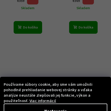
36 %)
35 %)
€359
€369
(–
(–
Skladem
Skladem
Do košíka
Do košíka
KÓD:
7024.9137
KÓD:
7024.9147
Používame súbory cookie, aby sme vám umožnili
pohodlné prehliadanie webovej stránky a vďaka
Swiss Alpine Military
Swiss Alpine Military
7024.9137 Cruiser
7024.9147 Cruiser
analýze neustále zlepšovali jej funkcie, výkon a
Chronograph 44mm 10ATM
Chronograph 44mm 10ATM
použiteľnosť.
Viac informácií
€219
€229
33 %)
36 %)
€329
€359
(–
(–