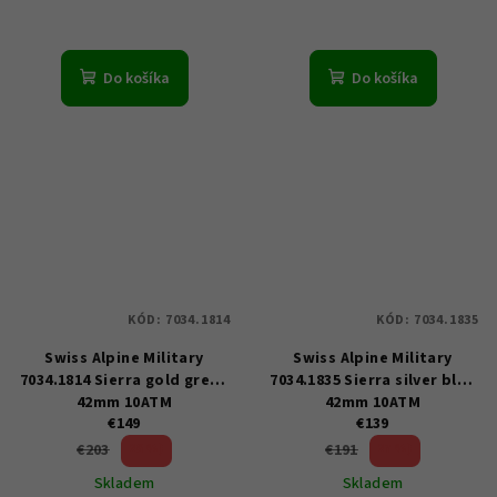
Do košíka
Do košíka
KÓD:
7034.1814
KÓD:
7034.1835
Swiss Alpine Military
Swiss Alpine Military
7034.1814 Sierra gold green
7034.1835 Sierra silver blue
42mm 10ATM
42mm 10ATM
€149
€139
26 %)
27 %)
€203
€191
(–
(–
Skladem
Skladem