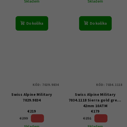
Skladem
Skladem
Do košíka
Do košíka
KÓD:
7029.9834
KÓD:
7034.1118
Swiss Alpine Military
Swiss Alpine Military
7029.9834
7034.1118 Sierra gold green
42mm 10ATM
€219
€179
26 %)
28 %)
€299
€251
(–
(–
Skladem
Skladem