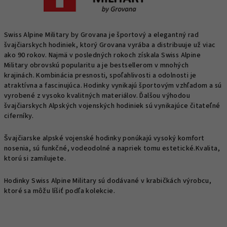
Swiss Alpine Military by Grovana je športový a elegantný rad
švajčiarskych hodiniek, ktorý Grovana vyrába a distribuuje už viac
ako 90 rokov. Najmä v posledných rokoch získala Swiss Alpine
Military obrovskú popularitu a je bestsellerom v mnohých
krajinách. Kombinácia presnosti, spoľahlivosti a odolnosti je
atraktívna a fascinujúca. Hodinky vynikajú športovým vzhľadom a sú
vyrobené z vysoko kvalitných materiálov. Ďalšou výhodou
švajčiarskych Alpských vojenských hodiniek sú vynikajúce čitateľné
ciferníky.
Švajčiarske alpské vojenské hodinky ponúkajú vysoký komfort
nosenia, sú funkčné, vodeodolné a napriek tomu estetické.Kvalita,
ktorú si zamilujete.
Hodinky Swiss Alpine Military sú dodávané v krabičkách výrobcu,
ktoré sa môžu líšiť podľa kolekcie.
R