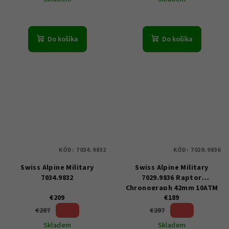
Do košíka
Do košíka
KÓD:
7034.9832
KÓD:
7029.9836
Swiss Alpine Military
Swiss Alpine Military
7034.9832
7029.9836 Raptor
Chronograph 42mm 10ATM
€209
€189
27 %)
34 %)
€287
€287
(–
(–
Skladem
Skladem