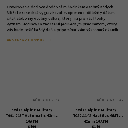
Gravírovanie doslova dodá vašim hodinkám osobný nádych.
Môžete si nechať vygravírovať svoje meno, dôležitý dátum,
citát alebo iný osobný odkaz, ktorý má pre vás hlboký
význam. Hodinky sa tak stanú jedinečným predmetom, ktorý
vás bude tešiť každý deň a pripomínať vám významný okamih.
Ako sa to dá urobiť?
KÓD:
7091.2137
KÓD:
7052.1142
Swiss Alpine Military
Swiss Alpine Military
7091.2137 Automatic 43mm
7052.1142 Nautilus GMT
10ATM
42mm 10ATM
€499
€149