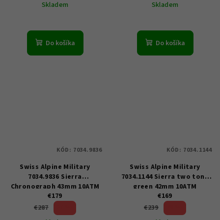
Skladem
Skladem
Do košíka
Do košíka
KÓD:
7034.9836
KÓD:
7034.1144
Swiss Alpine Military
Swiss Alpine Military
7034.9836 Sierra
7034.1144 Sierra two tone
Chronograph 43mm 10ATM
green 42mm 10ATM
€179
€169
37 %)
29 %)
€287
€239
(–
(–