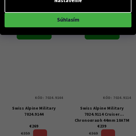
Nastavenie
Skladem
Skladem
Súhlasím
Do košíka
Do košíka
KÓD:
7024.9144
KÓD:
7024.9114
Swiss Alpine Military
Swiss Alpine Military
7024.9144
7024.9114 Cruiser
Chronograph 44mm 10ATM
€269
€239
25 %)
35 %)
€359
€369
(–
(–