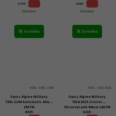
22 %)
23 %)
€709
€689
(–
(–
Skladem
Skladem
Do košíka
Do košíka
KÓD:
7091.2144
KÓD:
7024.9135
Swiss Alpine Military
Swiss Alpine Military
7091.2144 Automatic 43mm
7024.9135 Cruiser
10ATM
Chronograph 44mm 10ATM
€529
€219