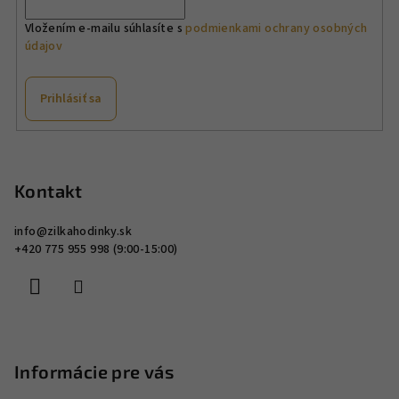
r
v
Vložením e-mailu súhlasíte s
podmienkami ochrany osobných
údajov
k
y
v
Prihlásiť sa
ý
p
Z
i
á
s
p
Kontakt
u
ä
info
@
zilkahodinky.sk
t
+420 775 955 998 (9:00-15:00)
i
e
Informácie pre vás