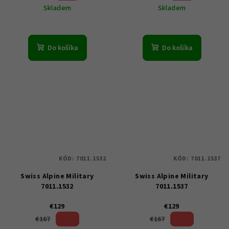
Skladem
Skladem
Do košíka
Do košíka
KÓD:
7011.1532
KÓD:
7011.1537
Swiss Alpine Military
Swiss Alpine Military
7011.1532
7011.1537
€129
€129
22 %)
22 %)
€167
€167
(–
(–