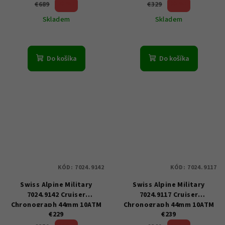
23 %)
33 %)
€689
€329
(–
(–
Skladem
Skladem
Do košíka
Do košíka
KÓD:
7024.9142
KÓD:
7024.9117
Swiss Alpine Military
Swiss Alpine Military
7024.9142 Cruiser
7024.9117 Cruiser
Chronograph 44mm 10ATM
Chronograph 44mm 10ATM
€229
€239