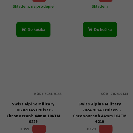
Skladem, na prodejně
Skladem
Do košíka
Do košíka
KÓD:
7024.9145
KÓD:
7024.9134
Swiss Alpine Military
Swiss Alpine Military
7024.9145 Cruiser
7024.9134 Cruiser
Chronograph 44mm 10ATM
Chronograph 44mm 10ATM
€229
€219
36 %)
33 %)
€359
€329
(–
(–