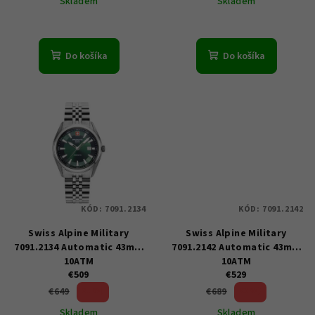
Skladem
Skladem
t
o
v
Do košíka
Do košíka
KÓD:
7091.2134
KÓD:
7091.2142
Swiss Alpine Military
Swiss Alpine Military
7091.2134 Automatic 43mm
7091.2142 Automatic 43mm
10ATM
10ATM
€509
€529
21 %)
23 %)
€649
€689
(–
(–
Skladem
Skladem