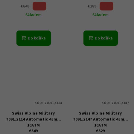
23 %)
21 %)
€649
€189
(–
(–
Skladem
Skladem
Do košíka
Do košíka
KÓD:
7091.2114
KÓD:
7091.2147
Swiss Alpine Military
Swiss Alpine Military
7091.2114 Automatic 43mm
7091.2147 Automatic 43mm
10ATM
10ATM
€549
€529