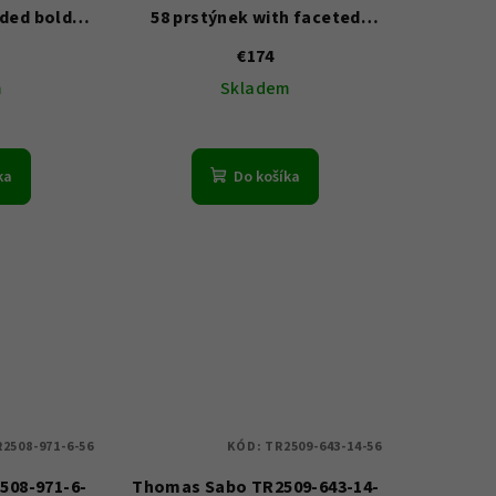
ided bold
58 prstýnek with faceted
white zirconia stones Gold-
€174
plated
m
Skladem
ka
Do košíka
2508-971-6-56
KÓD:
TR2509-643-14-56
508-971-6-
Thomas Sabo TR2509-643-14-