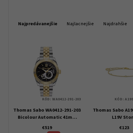
R
Najpredávanejšie
Najlacnejšie
Najdrahšie
a
d
V
e
ý
n
p
i
i
e
s
p
KÓD:
WA0412-291-203
KÓD:
A199
p
r
Thomas Sabo WA0412-291-203
Thomas Sabo A19
r
o
Bicolour Automatic 41mm
L19V Sto
o
5ATM
d
€519
€123