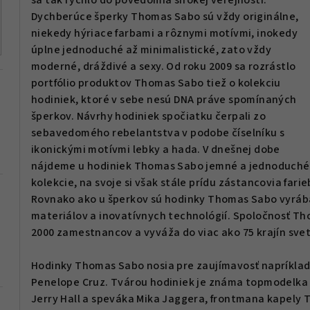
sa tak rýchlo do povedomia širokej verejnosti.
Dychberúce šperky Thomas Sabo sú vždy originálne,
niekedy hýriace farbami a rôznymi motívmi, inokedy
úplne jednoduché až minimalistické, zato vždy
moderné, dráždivé a sexy. Od roku 2009 sa rozrástlo
portfólio produktov Thomas Sabo tiež o kolekciu
hodiniek, ktoré v sebe nesú DNA práve spomínaných
šperkov. Návrhy hodiniek spočiatku čerpali zo
sebavedomého rebelantstva v podobe číselníku s
ikonickými motívmi lebky a hada. V dnešnej dobe
nájdeme u hodiniek Thomas Sabo jemné a jednoduché
kolekcie, na svoje si však stále prídu zástancovia fari
Rovnako ako u šperkov sú hodinky Thomas Sabo vyrába
materiálov a inovatívnych technológií. Spoločnosť 
2000 zamestnancov a vyváža do viac ako 75 krajín svet
Hodinky Thomas Sabo nosia pre zaujímavosť napríklad 
Penelope Cruz. Tvárou hodiniek je známa topmodelka
Jerry Hall a speváka Mika Jaggera, frontmana kapely T