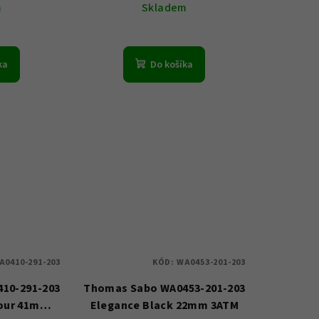
m
Skladem
ka
Do košíka
A0410-291-203
KÓD:
WA0453-201-203
10-291-203
Thomas Sabo WA0453-201-203
lour 41mm
Elegance Black 22mm 3ATM