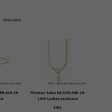
Abecedne
9-414-14-L19V
KÓD:
KE2193-445-14-L47V
99-414-14-
Thomas Sabo KE2193-445-14-
ne
L47V Ladies necklace
€411