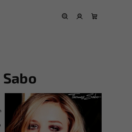
Hľadať
Prihlásenie
Nákupný
košík
 Sabo
h
a