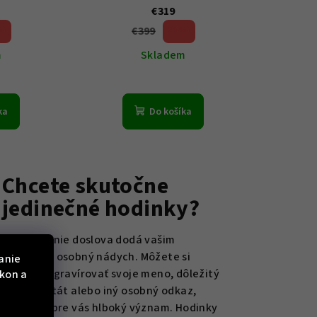
€319
€399
%)
20 %)
(–
m
Skladem
ka
Do košíka
Chcete skutočne
jedinečné hodinky?
Gravírovanie doslova dodá vašim
hodinkám osobný nádych. Môžete si
anie
nechať vygravírovať svoje meno, dôležitý
ýkon a
dátum, citát alebo iný osobný odkaz,
ktorý má pre vás hlboký význam. Hodinky