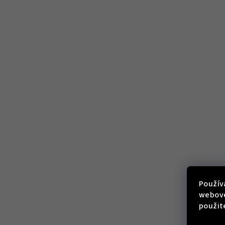
Použív
webove
použit