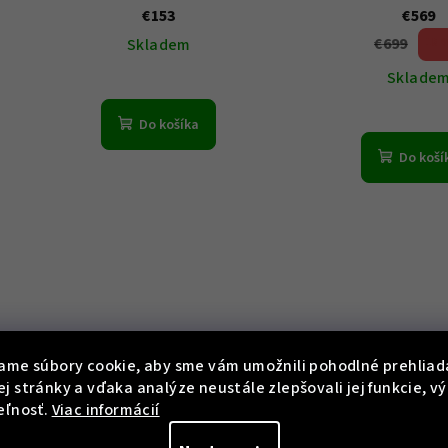
of Love
5ATM
€153
€569
€699
Skladem
18 
(–
Sklade
Do košíka
Do koší
ame súbory cookie, aby sme vám umožnili pohodlné prehliad
j stránky a vďaka analýze neustále zlepšovali jej funkcie, v
eľnosť.
Viac informácií