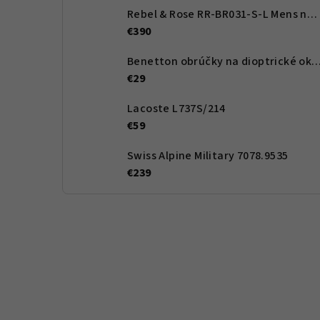
Rebel & Rose RR-BR031-S-L Mens náramek - Artemis
€390
Benetton obrúčky na dioptrické okuliare BEO1012 122 5
€29
Lacoste L737S/214
€59
Swiss Alpine Military 7078.9535
€239