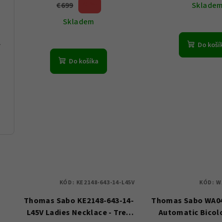
d
€699
25 %)
Sklade
u
(–
Skladem
u
k
k
1 - Dámské
t
Do koší
t
Do košíka
o
o
v
v
KÓD:
KE2148-643-14-L45V
KÓD:
W
Thomas Sabo KE2148-643-14-
Thomas Sabo WA04
L45V Ladies Necklace - Tree
Automatic Bico