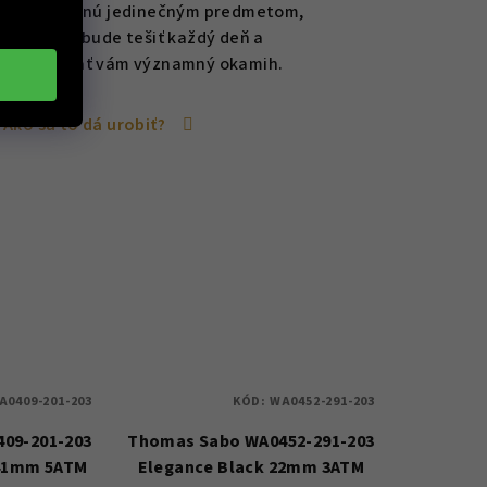
sa tak stanú jedinečným predmetom,
ktorý vás bude tešiť každý deň a
pripomínať vám významný okamih.
Ako sa to dá urobiť?
A0409-201-203
KÓD:
WA0452-291-203
09-201-203
Thomas Sabo WA0452-291-203
 41mm 5ATM
Elegance Black 22mm 3ATM