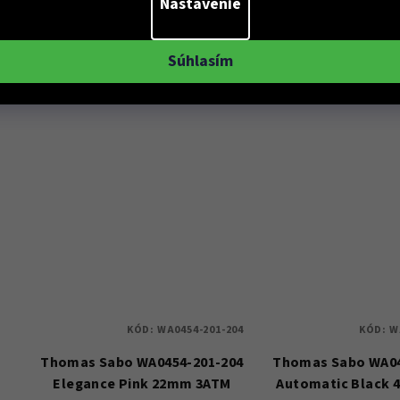
Nastavenie
Súhlasím
KÓD:
WA0454-201-204
KÓD:
W
Thomas Sabo WA0454-201-204
Thomas Sabo WA04
Elegance Pink 22mm 3ATM
Automatic Black