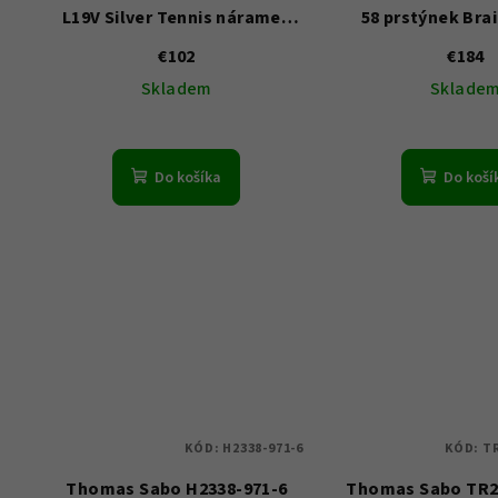
L19V Silver Tennis náramek
58 prstýnek Bra
With Red Gold Bear 16-19 cm
Silver
€102
€184
Skladem
Sklade
Do košíka
Do koší
KÓD:
H2338-971-6
KÓD:
TR
Thomas Sabo H2338-971-6
Thomas Sabo TR2