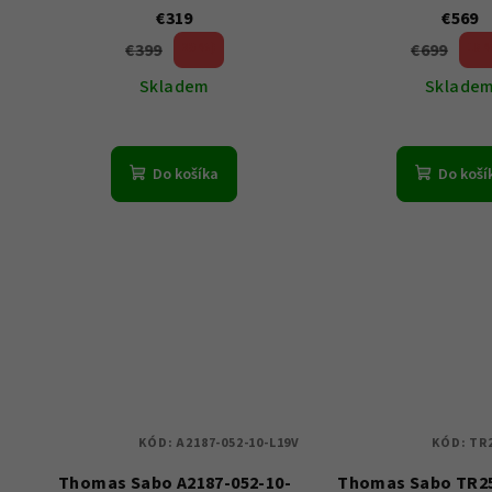
€319
€569
€399
€699
20 %)
18 
(–
(–
Skladem
Sklade
Do košíka
Do koší
KÓD:
A2187-052-10-L19V
KÓD:
TR2
Thomas Sabo A2187-052-10-
Thomas Sabo TR25