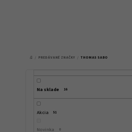
Prejsť
na
obsah
/
PREDÁVANÉ ZNAČKY
/
THOMAS SABO
DOMOV
B
o
Na sklade
16
č
n
Akcia
51
ý
p
Novinka
0