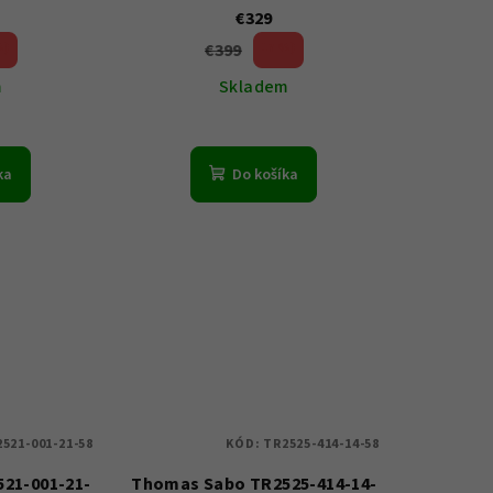
€329
€399
%)
17 %)
(–
m
Skladem
ka
Do košíka
521-001-21-58
KÓD:
TR2525-414-14-58
21-001-21-
Thomas Sabo TR2525-414-14-