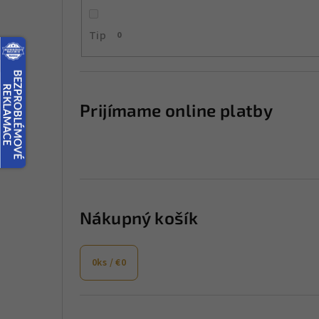
a
Tip
0
n
e
l
Prijímame online platby
Nákupný košík
0
ks /
€0