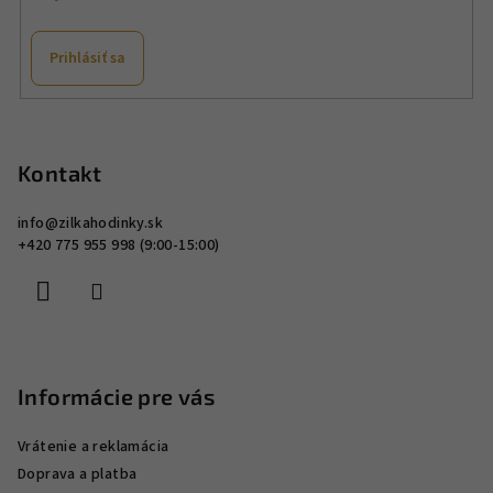
Prihlásiť sa
Z
á
p
Kontakt
ä
info
@
zilkahodinky.sk
t
+420 775 955 998 (9:00-15:00)
i
e
Informácie pre vás
Vrátenie a reklamácia
Doprava a platba