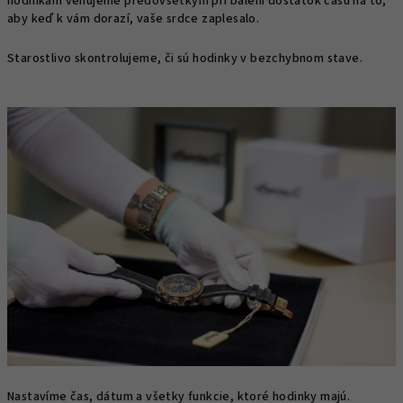
hodinkám venujeme predovšetkým pri balení dostatok času na to,
aby keď k vám dorazí, vaše srdce zaplesalo.
Starostlivo skontrolujeme, či sú hodinky v bezchybnom stave.
Nastavíme čas, dátum a všetky funkcie, ktoré hodinky majú.