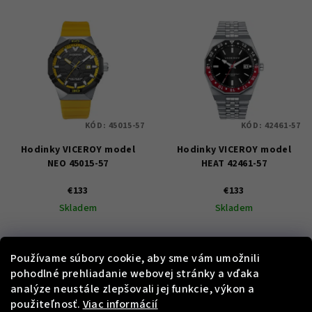
KÓD:
45015-57
KÓD:
42461-57
Hodinky VICEROY model
Hodinky VICEROY model
NEO 45015-57
HEAT 42461-57
€133
€133
Skladem
Skladem
Používame súbory cookie, aby sme vám umožnili
Do košíka
Do košíka
pohodlné prehliadanie webovej stránky a vďaka
analýze neustále zlepšovali jej funkcie, výkon a
použiteľnosť.
Viac informácií