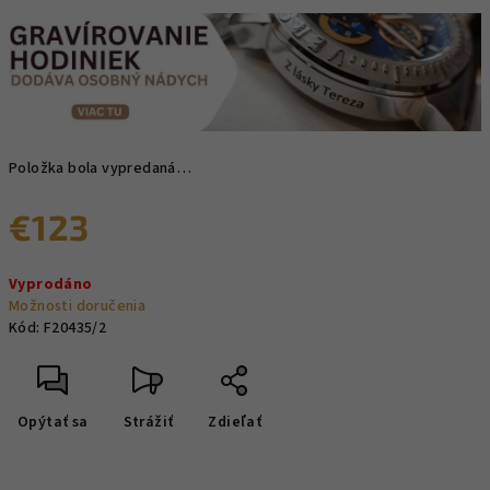
Položka bola vypredaná…
€123
Jednotková
Vyprodáno
cena:
Možnosti doručenia
Kód:
F20435/2
Opýtať sa
Strážiť
Zdieľať