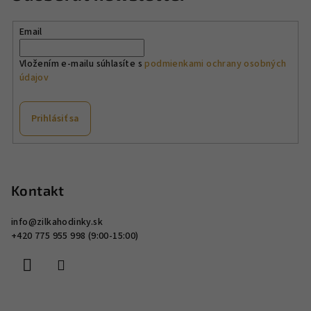
Email
Vložením e-mailu súhlasíte s
podmienkami ochrany osobných
údajov
Prihlásiť sa
Z
á
p
Kontakt
ä
info
@
zilkahodinky.sk
t
+420 775 955 998 (9:00-15:00)
i
e