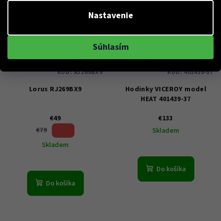
Nastavenie
Súhlasím
KÓD:
RJ269BX9
KÓD:
401439-37
Lorus RJ269BX9
Hodinky VICEROY model
HEAT 401439-37
€49
€133
37 %)
€79
Skladem
(–
Skladem
Do košíka
Do košíka