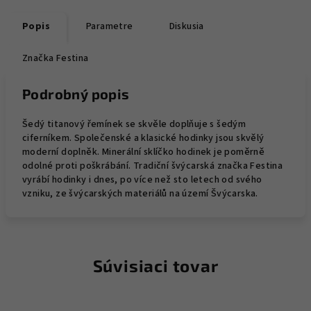
Popis
Parametre
Diskusia
Značka
Festina
Podrobný popis
Šedý titanový řemínek se skvěle doplňuje s šedým
ciferníkem. Společenské a klasické hodinky jsou skvělý
moderní doplněk. Minerální sklíčko hodinek je poměrně
odolné proti poškrábání. Tradiční švýcarská značka Festina
vyrábí hodinky i dnes, po více než sto letech od svého
vzniku, ze švýcarských materiálů na území Švýcarska.
Súvisiaci tovar