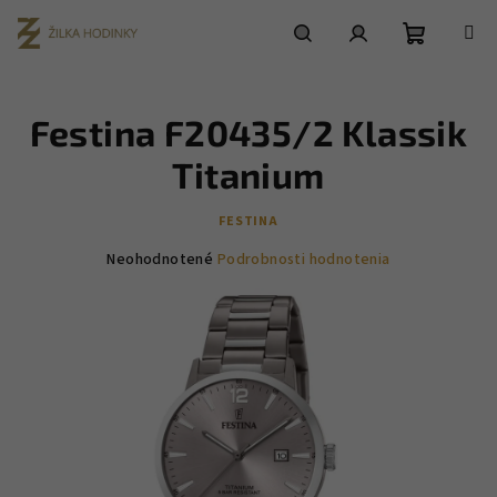
Prejsť
na
obsah
Nákupn
Hľadať
Prihlásenie
Festina F20435/2 Klassik
košík
Titanium
FESTINA
Priemerné
Neohodnotené
Podrobnosti hodnotenia
hodnotenie
produktu
je
0,0
z
5
hviezdičiek.