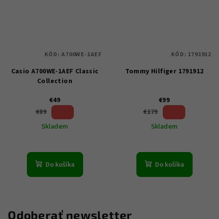
KÓD:
A700WE-1AEF
KÓD:
1791912
Casio A700WE-1AEF Classic
Tommy Hilfiger 1791912
Collection
€49
€99
44 %)
44 %)
€89
€179
(–
(–
Skladem
Skladem
Do košíka
Do košíka
Odoberať newsletter