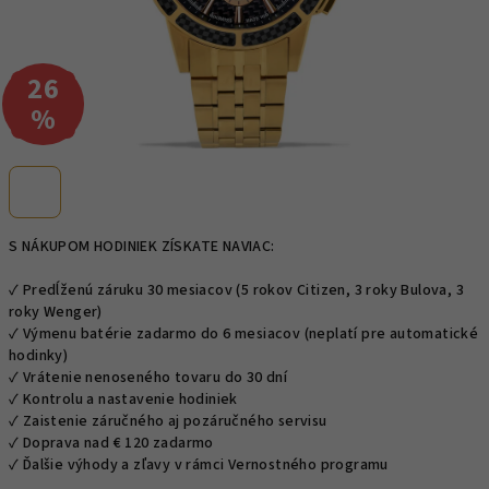
26
–
%
S NÁKUPOM HODINIEK ZÍSKATE NAVIAC:
✓ Predĺženú záruku 30 mesiacov (5 rokov Citizen, 3 roky Bulova, 3
roky Wenger)
✓ Výmenu batérie zadarmo do 6 mesiacov (neplatí pre automatické
hodinky)
✓ Vrátenie nenoseného tovaru do 30 dní
✓ Kontrolu a nastavenie hodiniek
✓ Zaistenie záručného aj pozáručného servisu
✓ Doprava nad € 120 zadarmo
✓ Ďalšie výhody a zľavy v rámci Vernostného programu