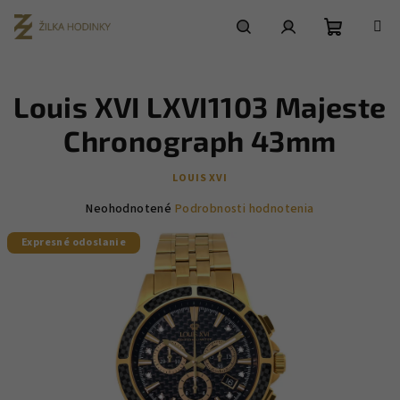
Prejsť
na
obsah
Nákupn
Hľadať
Prihlásenie
Louis XVI LXVI1103 Majeste
košík
Chronograph 43mm
LOUIS XVI
Priemerné
Neohodnotené
Podrobnosti hodnotenia
hodnotenie
Expresné odoslanie
produktu
je
0,0
z
5
hviezdičiek.