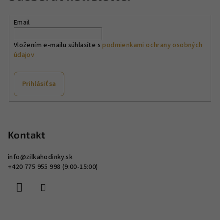
Email
Vložením e-mailu súhlasíte s
podmienkami ochrany osobných
údajov
Prihlásiť sa
Z
á
p
Kontakt
ä
info
@
zilkahodinky.sk
t
+420 775 955 998 (9:00-15:00)
i
e