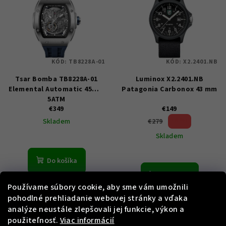
KÓD:
TB8228A-01
KÓD:
X2.2401.NB
Tsar Bomba TB8228A-01
Luminox X2.2401.NB
Elemental Automatic 45mm
Patagonia Carbonox 43 mm
5ATM
€349
€149
46 %)
€279
Skladem
(–
Skladem
Do košíka
Do košíka
Používame súbory cookie, aby sme vám umožnili
pohodlné prehliadanie webovej stránky a vďaka
analýze neustále zlepšovali jej funkcie, výkon a
použiteľnosť.
Viac informácií