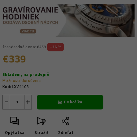
štandardná cena:
€459
–26 %
€339
Jednotková
Skladem, na prodejně
cena:
Možnosti doručenia
Kód:
LXVI1103
−
+
Do košíka
Opýtať sa
Strážiť
Zdieľať