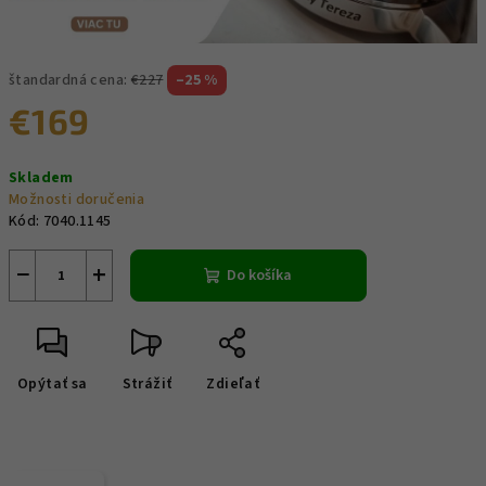
štandardná cena:
€227
–25 %
€169
Jednotková
Skladem
cena:
Možnosti doručenia
Kód:
7040.1145
−
+
Do košíka
Opýtať sa
Strážiť
Zdieľať