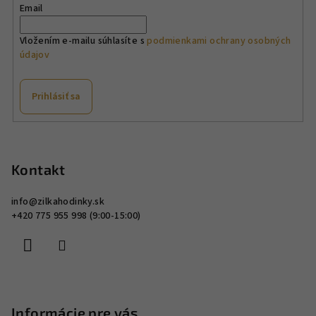
Email
Vložením e-mailu súhlasíte s
podmienkami ochrany osobných
údajov
Prihlásiť sa
Z
á
p
Kontakt
ä
info
@
zilkahodinky.sk
t
+420 775 955 998 (9:00-15:00)
i
e
Informácie pre vás