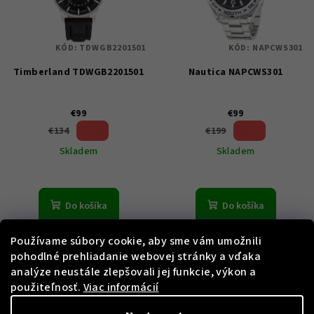
KÓD:
TDWGB2201501
KÓD:
NAPCWS301
Timberland TDWGB2201501
Nautica NAPCWS301
€99
€99
26 %)
50 %)
€134
€199
(–
(–
Skladem
Skladem
Do košíka
Do košíka
Používame súbory cookie, aby sme vám umožnili
pohodlné prehliadanie webovej stránky a vďaka
analýze neustále zlepšovali jej funkcie, výkon a
použiteľnosť.
Viac informácií