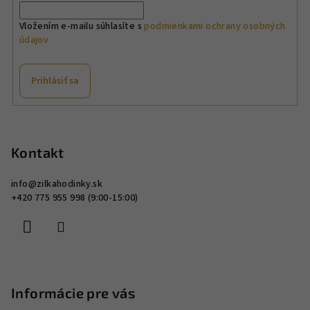
Vložením e-mailu súhlasíte s
podmienkami ochrany osobných
údajov
Prihlásiť sa
Z
á
p
Kontakt
ä
info
@
zilkahodinky.sk
t
+420 775 955 998 (9:00-15:00)
i
e
Informácie pre vás