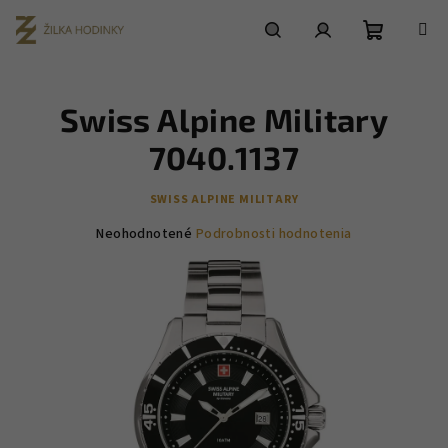
Prejsť
na
obsah
Nákupn
Hľadať
Prihlásenie
Swiss Alpine Military
košík
7040.1137
SWISS ALPINE MILITARY
Priemerné
Neohodnotené
Podrobnosti hodnotenia
hodnotenie
produktu
je
0,0
z
5
hviezdičiek.