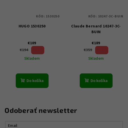
KÓD:
1530250
KÓD:
10247-3C-BUIN
HUGO 1530250
Claude Bernard 10247-3C-
BUIN
€109
€189
43 %)
47 %)
€194
€359
(–
(–
Skladem
Skladem
Do košíka
Do košíka
Odoberať newsletter
Email