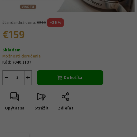
štandardná cena:
€215
–26 %
€159
Jednotková
Skladem
cena:
Možnosti doručenia
Kód:
7040.1137
−
+
Do košíka
Opýtať sa
Strážiť
Zdieľať