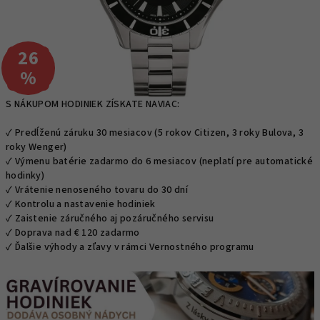
26
–
%
S NÁKUPOM HODINIEK ZÍSKATE NAVIAC:
✓ Predĺženú záruku 30 mesiacov (5 rokov Citizen, 3 roky Bulova, 3
roky Wenger)
✓ Výmenu batérie zadarmo do 6 mesiacov (neplatí pre automatické
hodinky)
✓ Vrátenie nenoseného tovaru do 30 dní
✓ Kontrolu a nastavenie hodiniek
✓ Zaistenie záručného aj pozáručného servisu
✓ Doprava nad € 120 zadarmo
✓ Ďalšie výhody a zľavy v rámci Vernostného programu