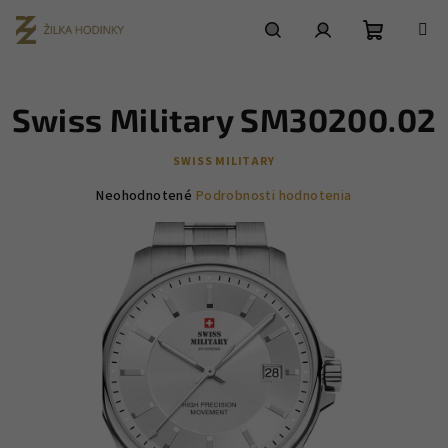
Prejsť
na
obsah
Nákupn
Hľadať
Prihlásenie
Swiss Military SM30200.02
košík
SWISS MILITARY
Priemerné
Neohodnotené
Podrobnosti hodnotenia
hodnotenie
produktu
je
0,0
z
5
hviezdičiek.