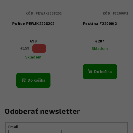
KÓD:
PEWJK2228202
KÓD:
F22000/2
Police PEWJK2228202
Festina F22000/2
€99
€287
37 %)
€159
Skladem
(–
Skladem
Do košíka
Do košíka
Odoberať newsletter
Email