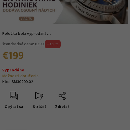
Položka bola vypredaná…
štandardná cena:
€299
–33 %
€199
Jednotková
Vyprodáno
cena:
Možnosti doručenia
Kód:
SM30200.02
Opýtať sa
Strážiť
Zdieľať