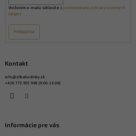
Vložením e-mailu súhlasíte s
podmienkami ochrany osobných
údajov
Prihlásiť sa
Z
á
p
Kontakt
ä
info
@
zilkahodinky.sk
t
+420 775 955 998 (9:00-15:00)
i
e
Informácie pre vás