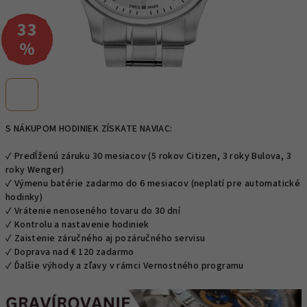
33
–
%
S NÁKUPOM HODINIEK ZÍSKATE NAVIAC:
✓ Predĺženú záruku 30 mesiacov (5 rokov Citizen, 3 roky Bulova, 3
roky Wenger)
✓ Výmenu batérie zadarmo do 6 mesiacov (neplatí pre automatické
hodinky)
✓ Vrátenie nenoseného tovaru do 30 dní
✓ Kontrolu a nastavenie hodiniek
✓ Zaistenie záručného aj pozáručného servisu
✓ Doprava nad € 120 zadarmo
✓ Ďalšie výhody a zľavy v rámci Vernostného programu