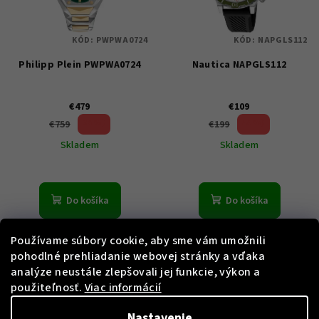
KÓD:
PWPWA0724
KÓD:
NAPGLS112
Philipp Plein PWPWA0724
Nautica NAPGLS112
€479
€109
36 %)
45 %)
€759
€199
(–
(–
Skladem
Skladem
Do košíka
Do košíka
Používame súbory cookie, aby sme vám umožnili
pohodlné prehliadanie webovej stránky a vďaka
analýze neustále zlepšovali jej funkcie, výkon a
použiteľnosť.
Viac informácií
Nastavenie