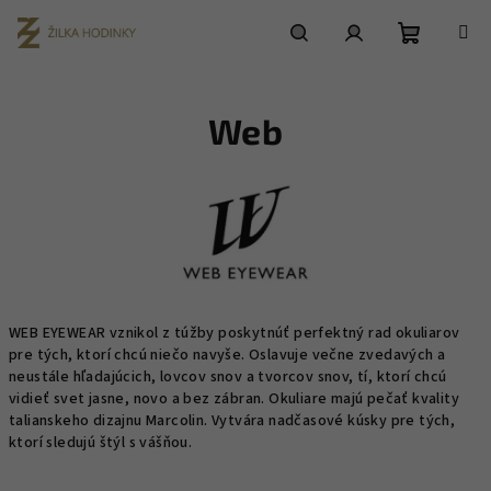
Prejsť
na
obsah
Nákupn
Hľadať
Prihlásenie
Web
košík
WEB EYEWEAR vznikol z túžby poskytnúť perfektný rad okuliarov
pre tých, ktorí chcú niečo navyše. Oslavuje večne zvedavých a
neustále hľadajúcich, lovcov snov a tvorcov snov, tí, ktorí chcú
vidieť svet jasne, novo a bez zábran. Okuliare majú pečať kvality
talianskeho dizajnu Marcolin. Vytvára nadčasové kúsky pre tých,
ktorí sledujú štýl s vášňou.