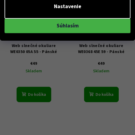
Nastavenie
Súhlasím
KÓD:
WE0350 5505A
KÓD:
WE0368 5945E
Web slnečné okuliare
Web slnečné okuliare
WE0350 05A 55 - Pánské
WE0368 45E 59 - Pánské
€49
€49
Skladem
Skladem
Do košíka
Do košíka