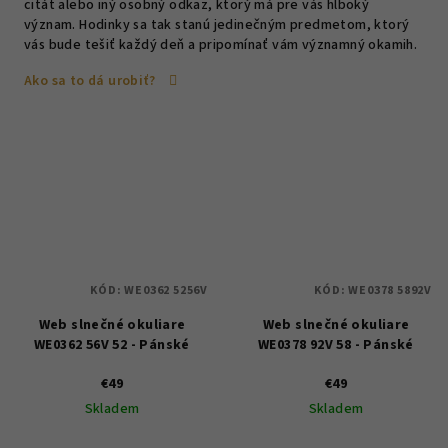
citát alebo iný osobný odkaz, ktorý má pre vás hlboký
význam. Hodinky sa tak stanú jedinečným predmetom, ktorý
vás bude tešiť každý deň a pripomínať vám významný okamih.
Ako sa to dá urobiť?
KÓD:
WE0362 5256V
KÓD:
WE0378 5892V
Web slnečné okuliare
Web slnečné okuliare
WE0362 56V 52 - Pánské
WE0378 92V 58 - Pánské
€49
€49
Skladem
Skladem