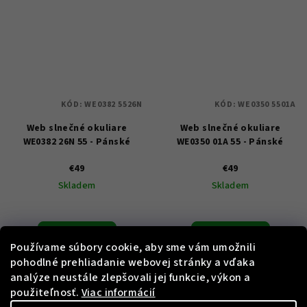
KÓD:
WE0382 5526N
KÓD:
WE0350 5501A
Web slnečné okuliare
Web slnečné okuliare
WE0382 26N 55 - Pánské
WE0350 01A 55 - Pánské
€49
€49
Skladem
Skladem
Do košíka
Do košíka
Používame súbory cookie, aby sme vám umožnili
pohodlné prehliadanie webovej stránky a vďaka
analýze neustále zlepšovali jej funkcie, výkon a
použiteľnosť.
Viac informácií