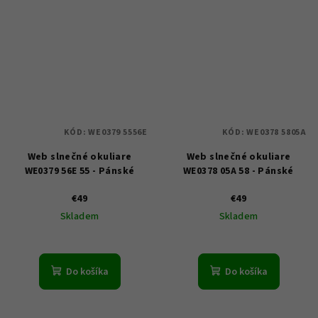
KÓD:
WE0379 5556E
KÓD:
WE0378 5805A
Web slnečné okuliare
Web slnečné okuliare
WE0379 56E 55 - Pánské
WE0378 05A 58 - Pánské
€49
€49
Skladem
Skladem
Do košíka
Do košíka