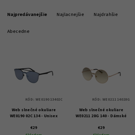
R
a
Najpredávanejšie
Najlacnejšie
Najdrahšie
d
e
Abecedne
n
i
V
e
ý
p
p
r
i
o
s
d
p
u
KÓD:
WE0190 13402C
KÓD:
WE0211 14028G
r
k
Web slnečné okuliare
Web slnečné okuliare
o
t
WE0190 02C 134 - Unisex
WE0211 28G 140 - Dámské
d
o
u
€29
€29
v