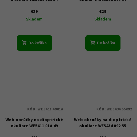
€29
€29
Skladem
Skladem
Do košíka
Do košíka
KÓD:
WE5411 4901A
KÓD:
WE5434 55092
Web obrúčky na dioptrické
Web obrúčky na dioptrické
okuliare WE5411 01A 49
okuliare WE5434 092 55