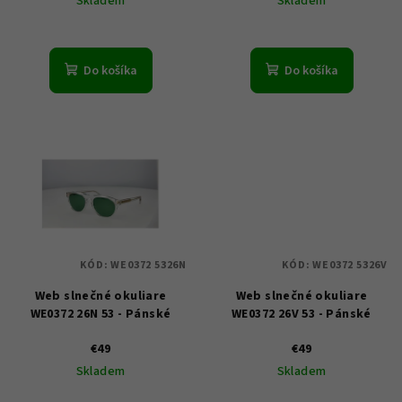
Skladem
Skladem
k
t
o
Do košíka
Do košíka
v
KÓD:
WE0372 5326N
KÓD:
WE0372 5326V
Web slnečné okuliare
Web slnečné okuliare
WE0372 26N 53 - Pánské
WE0372 26V 53 - Pánské
€49
€49
Skladem
Skladem