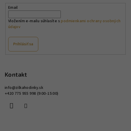
e
p
Email
r
v
Vložením e-mailu súhlasíte s
podmienkami ochrany osobných
údajov
k
y
v
Prihlásiť sa
ý
p
Z
i
á
s
p
Kontakt
u
ä
info
@
zilkahodinky.sk
t
+420 775 955 998 (9:00-15:00)
i
e