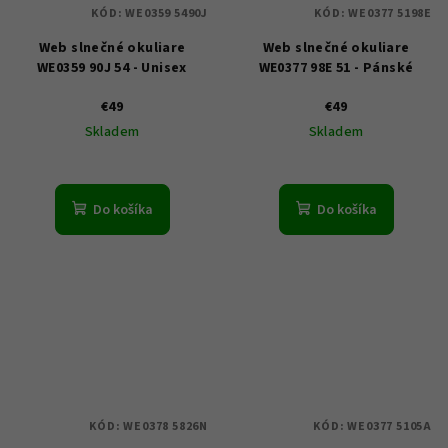
KÓD:
WE0359 5490J
KÓD:
WE0377 5198E
Web slnečné okuliare
Web slnečné okuliare
WE0359 90J 54 - Unisex
WE0377 98E 51 - Pánské
€49
€49
Skladem
Skladem
Do košíka
Do košíka
KÓD:
WE0378 5826N
KÓD:
WE0377 5105A