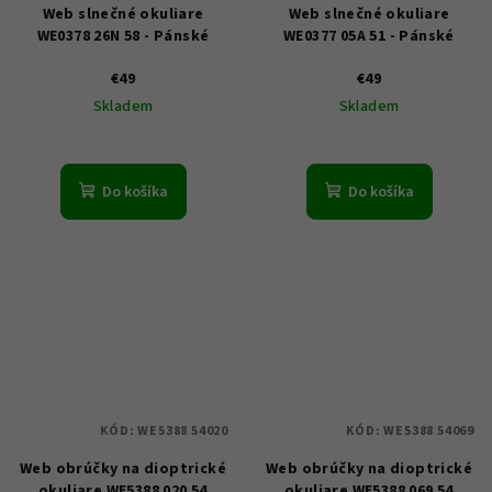
Web slnečné okuliare
Web slnečné okuliare
WE0378 26N 58 - Pánské
WE0377 05A 51 - Pánské
€49
€49
Skladem
Skladem
Do košíka
Do košíka
KÓD:
WE5388 54020
KÓD:
WE5388 54069
Web obrúčky na dioptrické
Web obrúčky na dioptrické
okuliare WE5388 020 54
okuliare WE5388 069 54