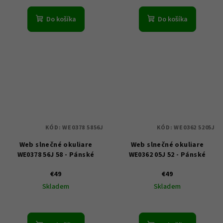
Do košíka
Do košíka
KÓD:
WE0378 5856J
KÓD:
WE0362 5205J
Web slnečné okuliare
Web slnečné okuliare
WE0378 56J 58 - Pánské
WE0362 05J 52 - Pánské
€49
€49
Skladem
Skladem