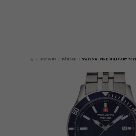
Prejsť
na
obsah
/
HODINKY
/
PÁNSKE
/
SWISS ALPINE MILITARY 702
DOMOV