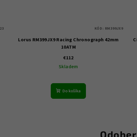
23
KÓD:
RM399JX9
m
Lorus RM399JX9 Racing Chronograph 42mm
C
10ATM
€112
Skladem
Do košíka
Odober