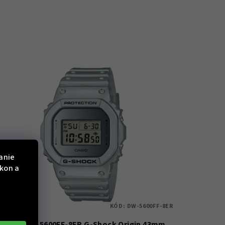
anie
ýkon a
KÓD:
DW-5600FF-8ER
Casio DW-5600FF-8ER G-Shock Origin 43mm