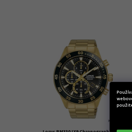
Použív
webove
použit
KÓD:
RM330J
Lorus RM330JX9 Chronograph 46mm