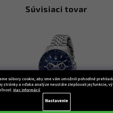
Súvisiaci tovar
ame súbory cookie, aby sme vám umožnili pohodlné prehliad
j stránky a vďaka analýze neustále zlepšovali jej funkcie, v
eľnosť.
Viac informácií
Nastavenie
X9
KÓD:
R8873640025
Maserati R8873640025