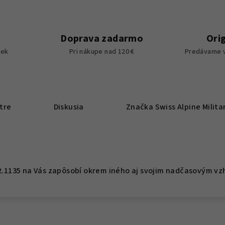
Doprava zadarmo
Ori
iek
Pri nákupe nad 120 €
Predávame v
tre
Diskusia
Značka
Swiss Alpine Milita
022.1135 na Vás zapôsobí okrem iného aj svojim nadčasovým v