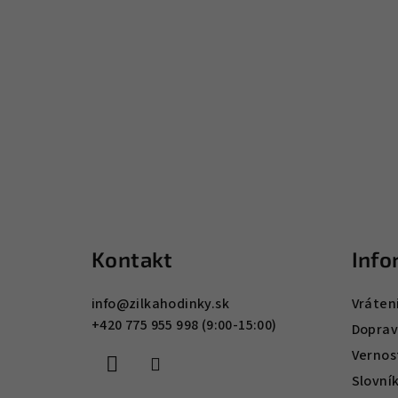
Z
á
Kontakt
Info
p
ä
info
@
zilkahodinky.sk
Vráten
+420 775 955 998 (9:00-15:00)
t
Doprav
Vernos
i
Slovní