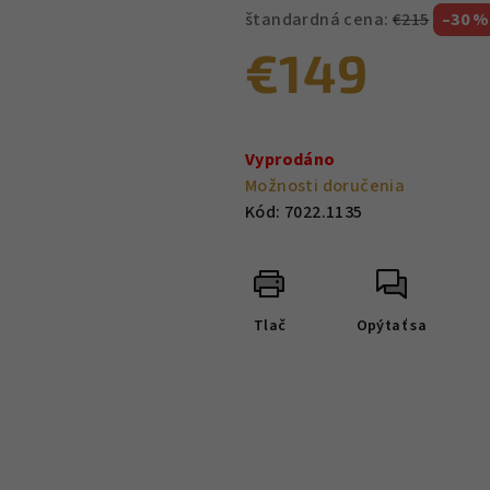
štandardná cena:
€215
–30 %
€149
Jednotková
cena:
Vyprodáno
Možnosti doručenia
Kód:
7022.1135
Tlač
Opýtať sa