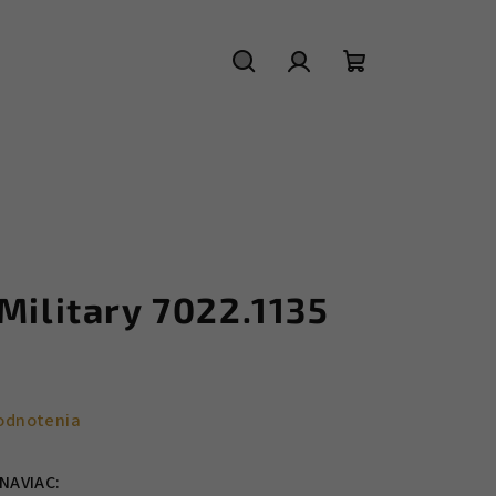
Hľadať
Prihlásenie
Nákupný
košík
Military 7022.1135
odnotenia
NAVIAC: