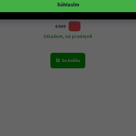
Súhlasím
€289
€309
6 %)
(–
Skladem, na prodejně
Do košíka