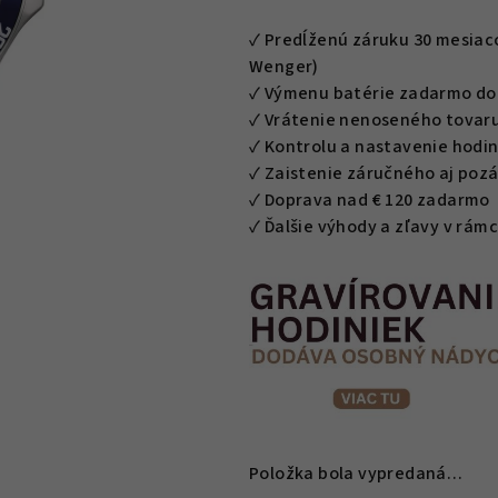
je
0,0
✓ Predĺženú záruku 30 mesiacov
z
Wenger)
5
✓ Výmenu batérie zadarmo do 
hviezdičiek.
✓ Vrátenie nenoseného tovaru
✓ Kontrolu a nastavenie hodin
✓ Zaistenie záručného aj poz
✓ Doprava nad € 120 zadarmo
✓ Ďalšie výhody a zľavy v rá
Položka bola vypredaná…