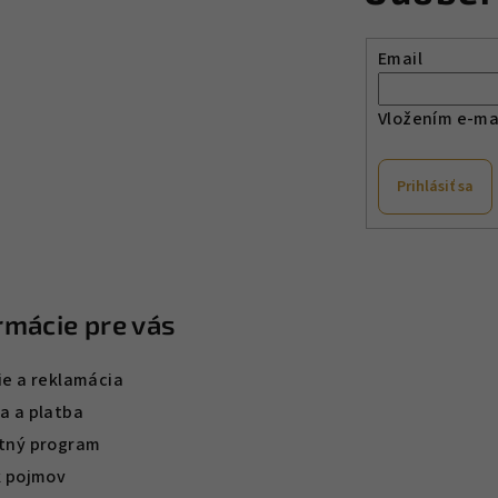
Email
Vložením e-mai
Prihlásiť sa
rmácie pre vás
ie a reklamácia
a a platba
tný program
k pojmov