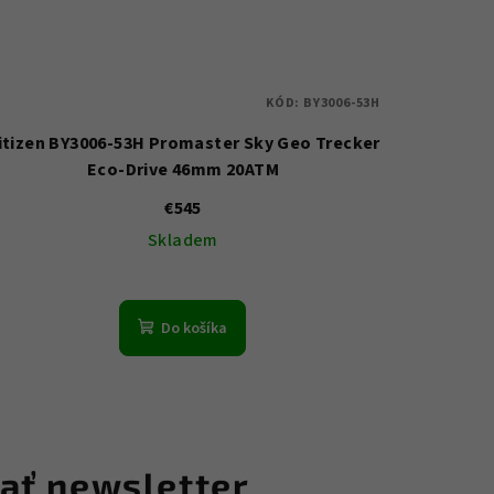
KÓD:
BY3006-53H
itizen BY3006-53H Promaster Sky Geo Trecker
Eco-Drive 46mm 20ATM
€545
Skladem
Do košíka
ať newsletter